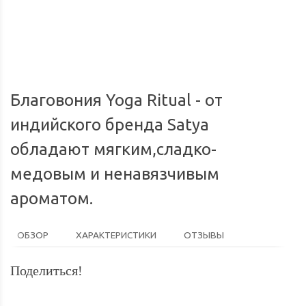
Мы доставим ваш заказ курьером по городу или службой
Опл
экспресс-доставки по всей России.
Благовония Yoga Ritual - от
индийского бренда Satya
обладают мягким,сладко-
медовым и ненавязчивым
ароматом.
ОБЗОР
ХАРАКТЕРИСТИКИ
ОТЗЫВЫ
Поделиться!