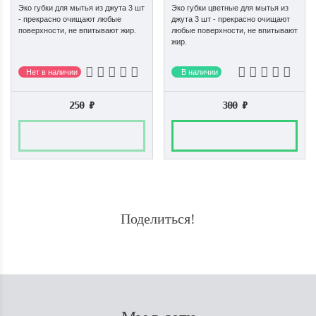
Эко губки для мытья из джута 3 шт
Эко губки цветные для мытья из
- прекрасно очищают любые
джута 3 шт - прекрасно очищают
поверхности, не впитывают жир.
любые поверхности, не впитывают
жир.
Нет в наличии
В наличии
250
₽
300
₽
Поделиться!