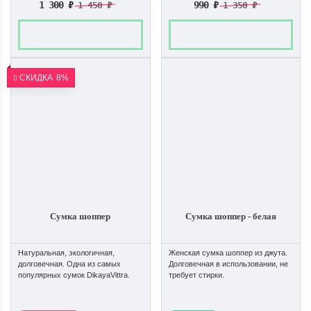
1 300
₽
990
₽
1 450
₽
1 350
₽
СКИДКА
8%
Сумка шоппер
Сумка шоппер - белая
Натуральная, экологичная,
Женская сумка шоппер из джута.
долговечная. Одна из самых
Долговечная в использовании, не
популярных сумок DikayaVittra.
требует стирки.