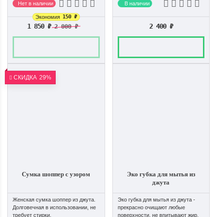
Нет в наличии
В наличии
150
₽
Экономия
1 850
₽
2 400
₽
2 000
₽
СКИДКА
29%
Сумка шоппер с узором
Эко губка для мытья из
джута
Женская сумка шоппер из джута.
Эко губка для мытья из джута -
Долговечная в использовании, не
прекрасно очищают любые
требует стирки.
поверхности, не впитывают жир.