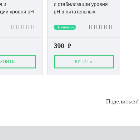
я и
и стабилизации уровня
ции уровня pH
pH в питательных
ьных
растворах.
.
В наличии
390
₽
КУПИТЬ
КУПИТЬ
Поделиться!