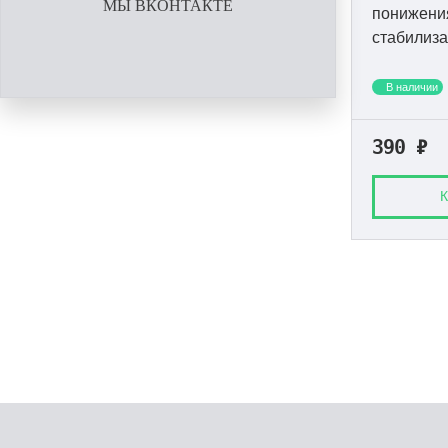
МЫ ВКОНТАКТЕ
понижени
стабилиза
в питател
растворах
В наличии
390
₽