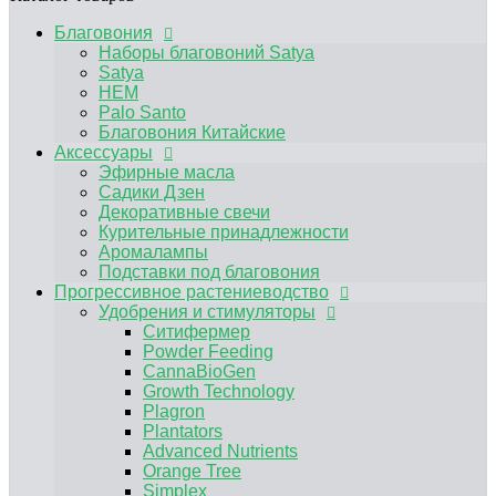
Аромалампы
Подставки под благовония
Благовония
Прогрессивное растениеводство
Наборы благовоний Satya
Удобрения и стимуляторы
Satya
Ситифермер
HEM
Powder Feeding
Palo Santo
CannaBioGen
Благовония Китайские
Growth Technology
Аксессуары
Plagron
Эфирные масла
Plantators
Садики Дзен
Advanced Nutrients
Декоративные свечи
Orange Tree
Курительные принадлежности
Simplex
Аромалампы
RasTea
Подставки под благовония
BIOBIZZ
Прогрессивное растениеводство
HESI
Удобрения и стимуляторы
Terra Aquatica
Ситифермер
Другие удобрения, средства защиты от
Powder Feeding
вредителей
CannaBioGen
Микориза / Бактерии
Growth Technology
Гидропонные системы и комплектующие
Plagron
Капельный полив
Plantators
Гидропонные системы
Advanced Nutrients
Компрессоры
Orange Tree
Помпы погружные
Simplex