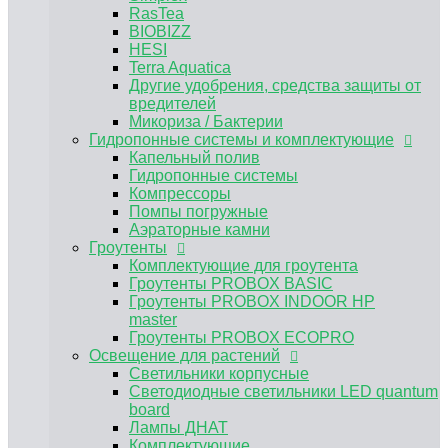
Аэраторные камни
RasTea
Гроутенты
BIOBIZZ
Комплектующие для гроутента
HESI
Гроутенты PROBOX BASIC
Terra Aquatica
Гроутенты PROBOX INDOOR HP master
Другие удобрения, средства защиты от
Гроутенты PROBOX ECOPRO
вредителей
Освещение для растений
Микориза / Бактерии
Светильники корпусные
Гидропонные системы и комплектующие
Светодиодные светильники LED quantum
Капельный полив
board
Гидропонные системы
Лампы ДНАТ
Компрессоры
Комплектующие
Помпы погружные
ЭПРА, ЭмПРА
Аэраторные камни
Вентиляция и климат
Гроутенты
Углекислый газ CO2
Комплектующие для гроутента
Предфильтра
Гроутенты PROBOX BASIC
Воздуховоды и комплектующие для
Гроутенты PROBOX INDOOR HP
вентиляции
master
Канальные вентиляторы
Гроутенты PROBOX ECOPRO
Угольные фильтры для гроубоксов
Освещение для растений
MAGICFILTER
Светильники корпусные
Клевер
Светодиодные светильники LED quantum
Вентиляторы для обдува растений
board
Нейтрализатор запаха
Лампы ДНАТ
Субстраты и горшки для растений
Комплектующие