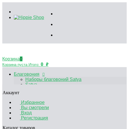
Корзина
0
0
₽
Корзина пуста
Итого:
Благовония
Наборы благовоний Satya
Satya
HEM
Аккаунт
Palo Santo
Благовония Китайские
Избранное
Аксессуары
Вы смотрели
Эфирные масла
Вход
Садики Дзен
Регистрация
Декоративные свечи
Курительные принадлежности
Каталог товаров