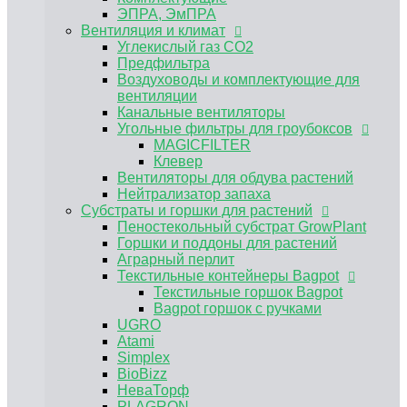
Пеностекольный субстрат GrowPlant
ЭПРА, ЭмПРА
Горшки и поддоны для растений
Вентиляция и климат
Аграрный перлит
Углекислый газ CO2
Текстильные контейнеры Bagpot
Предфильтра
Текстильные горшок Bagpot
Воздуховоды и комплектующие для
Bagpot горшок с ручками
вентиляции
UGRO
Канальные вентиляторы
Atami
Угольные фильтры для гроубоксов
Simplex
MAGICFILTER
BioBizz
Клевер
НеваТорф
Вентиляторы для обдува растений
PLAGRON
Нейтрализатор запаха
Advanced Nutrients
Субстраты и горшки для растений
Контроль PH, EC
Пеностекольный субстрат GrowPlant
Регуляторы pH Biobizz
Горшки и поддоны для растений
Регуляторы pH Plagron
Аграрный перлит
Регуляторы pH Orange Tree
Текстильные контейнеры Bagpot
Регуляторы pH Simplex
Текстильные горшок Bagpot
E-MODE регуляторы рН
Bagpot горшок с ручками
Регуляторы pH Terra Aquatica (GHE)
UGRO
Измерение pH EC TDS
Atami
Растворы для хранения электродов,
Simplex
калибровочные растворы
BioBizz
Инструменты и аксессуары
НеваТорф
Мешки для экстракции
PLAGRON