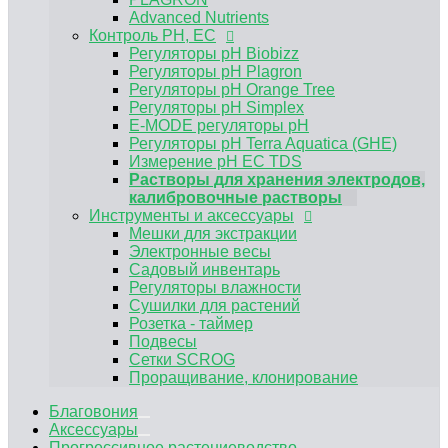
Электронные весы
Advanced Nutrients
Садовый инвентарь
Контроль PH, EC
Регуляторы влажности
Регуляторы pH Biobizz
Сушилки для растений
Регуляторы pH Plagron
Розетка - таймер
Регуляторы pH Orange Tree
Подвесы
Регуляторы pH Simplex
Сетки SCROG
E-MODE регуляторы рН
Проращивание, клонирование
Регуляторы pH Terra Aquatica (GHE)
Измерение pH EC TDS
Растворы для хранения электродов,
калибровочные растворы
Инструменты и аксессуары
Мешки для экстракции
Электронные весы
Садовый инвентарь
Регуляторы влажности
Сушилки для растений
Розетка - таймер
Подвесы
Сетки SCROG
Проращивание, клонирование
Благовония
Аксессуары
Прогрессивное растениеводство