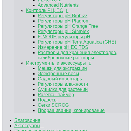
Электронные весы
Advanced Nutrients
Садовый инвентарь
Контроль PH, EC
Регуляторы влажности
Регуляторы pH Biobizz
Сушилки для растений
Регуляторы pH Plagron
Розетка - таймер
Регуляторы pH Orange Tree
Подвесы
Регуляторы pH Simplex
Сетки SCROG
E-MODE регуляторы рН
Проращивание, клонирование
Регуляторы pH Terra Aquatica (GHE)
Измерение pH EC TDS
Растворы для хранения электродов,
калибровочные растворы
Инструменты и аксессуары
Мешки для экстракции
Электронные весы
Садовый инвентарь
Регуляторы влажности
Сушилки для растений
Розетка - таймер
Подвесы
Сетки SCROG
Проращивание, клонирование
Благовония
Аксессуары
Прогрессивное растениеводство