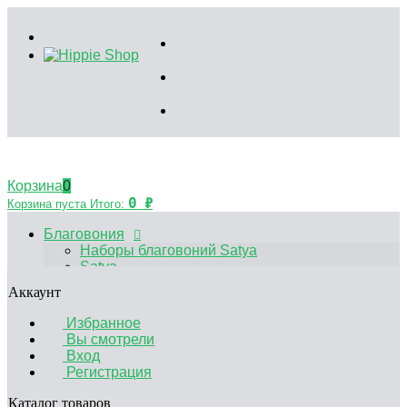
Корзина
0
0
₽
Корзина пуста
Итого:
Благовония
Наборы благовоний Satya
Satya
HEM
Аккаунт
Palo Santo
Благовония Китайские
Избранное
Аксессуары
Вы смотрели
Эфирные масла
Вход
Садики Дзен
Регистрация
Декоративные свечи
Курительные принадлежности
Каталог товаров