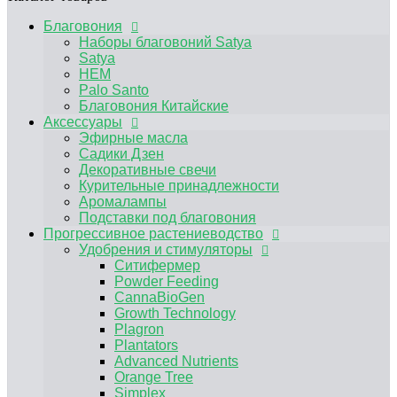
Аромалампы
Подставки под благовония
Благовония
Прогрессивное растениеводство
Наборы благовоний Satya
Удобрения и стимуляторы
Satya
Ситифермер
HEM
Powder Feeding
Palo Santo
CannaBioGen
Благовония Китайские
Growth Technology
Аксессуары
Plagron
Эфирные масла
Plantators
Садики Дзен
Advanced Nutrients
Декоративные свечи
Orange Tree
Курительные принадлежности
Simplex
Аромалампы
RasTea
Подставки под благовония
BIOBIZZ
Прогрессивное растениеводство
HESI
Удобрения и стимуляторы
Terra Aquatica
Ситифермер
Другие удобрения, средства защиты от
Powder Feeding
вредителей
CannaBioGen
Микориза / Бактерии
Growth Technology
Гидропонные системы и комплектующие
Plagron
Капельный полив
Plantators
Гидропонные системы
Advanced Nutrients
Компрессоры
Orange Tree
Помпы погружные
Simplex