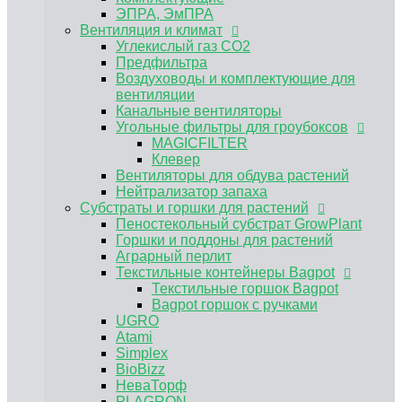
Пеностекольный субстрат GrowPlant
ЭПРА, ЭмПРА
Горшки и поддоны для растений
Вентиляция и климат
Аграрный перлит
Углекислый газ CO2
Текстильные контейнеры Bagpot
Предфильтра
Текстильные горшок Bagpot
Воздуховоды и комплектующие для
Bagpot горшок с ручками
вентиляции
UGRO
Канальные вентиляторы
Atami
Угольные фильтры для гроубоксов
Simplex
MAGICFILTER
BioBizz
Клевер
НеваТорф
Вентиляторы для обдува растений
PLAGRON
Нейтрализатор запаха
Advanced Nutrients
Субстраты и горшки для растений
Контроль PH, EC
Пеностекольный субстрат GrowPlant
Регуляторы pH Biobizz
Горшки и поддоны для растений
Регуляторы pH Plagron
Аграрный перлит
Регуляторы pH Orange Tree
Текстильные контейнеры Bagpot
Регуляторы pH Simplex
Текстильные горшок Bagpot
E-MODE регуляторы рН
Bagpot горшок с ручками
Регуляторы pH Terra Aquatica (GHE)
UGRO
Измерение pH EC TDS
Atami
Растворы для хранения электродов,
Simplex
калибровочные растворы
BioBizz
Инструменты и аксессуары
НеваТорф
Мешки для экстракции
PLAGRON