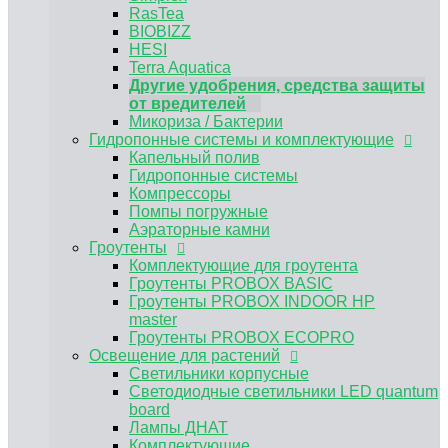
Аэраторные камни
RasTea
Гроутенты
BIOBIZZ
Комплектующие для гроутента
HESI
Гроутенты PROBOX BASIC
Terra Aquatica
Гроутенты PROBOX INDOOR HP master
Другие удобрения, средства защиты
Гроутенты PROBOX ECOPRO
от вредителей
Освещение для растений
Микориза / Бактерии
Светильники корпусные
Гидропонные системы и комплектующие
Светодиодные светильники LED quantum
Капельный полив
board
Гидропонные системы
Лампы ДНАТ
Компрессоры
Комплектующие
Помпы погружные
ЭПРА, ЭмПРА
Аэраторные камни
Вентиляция и климат
Гроутенты
Углекислый газ CO2
Комплектующие для гроутента
Предфильтра
Гроутенты PROBOX BASIC
Воздуховоды и комплектующие для
Гроутенты PROBOX INDOOR HP
вентиляции
master
Канальные вентиляторы
Гроутенты PROBOX ECOPRO
Угольные фильтры для гроубоксов
Освещение для растений
MAGICFILTER
Светильники корпусные
Клевер
Светодиодные светильники LED quantum
Вентиляторы для обдува растений
board
Нейтрализатор запаха
Лампы ДНАТ
Субстраты и горшки для растений
Комплектующие