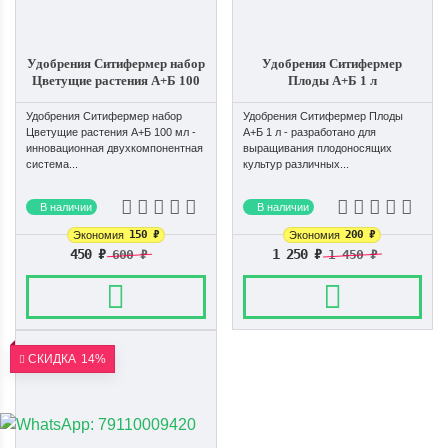
Удобрения Ситифермер набор
Удобрения Ситифермер
Цветущие растения А+Б 100
Плоды А+Б 1 л
мл
Удобрения Ситифермер набор
Удобрения Ситифермер Плоды
Цветущие растения А+Б 100 мл -
А+Б 1 л - разработано для
инновационная двухкомпонентная
выращивания плодоносящих
система...
культур различных...
В наличии
В наличии
150
₽
200
₽
Экономия
Экономия
450
₽
1 250
₽
600
₽
1 450
₽
СКИДКА
14%