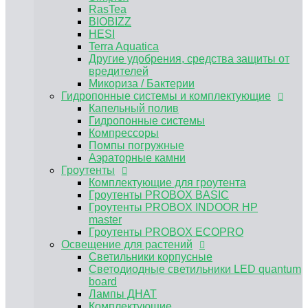
Аэраторные камни
RasTea
Гроутенты
BIOBIZZ
Комплектующие для гроутента
HESI
Гроутенты PROBOX BASIC
Terra Aquatica
Гроутенты PROBOX INDOOR HP master
Другие удобрения, средства защиты от
Гроутенты PROBOX ECOPRO
вредителей
Освещение для растений
Микориза / Бактерии
Светильники корпусные
Гидропонные системы и комплектующие
Светодиодные светильники LED quantum
Капельный полив
board
Гидропонные системы
Лампы ДНАТ
Компрессоры
Комплектующие
Помпы погружные
ЭПРА, ЭмПРА
Аэраторные камни
Вентиляция и климат
Гроутенты
Углекислый газ CO2
Комплектующие для гроутента
Предфильтра
Гроутенты PROBOX BASIC
Воздуховоды и комплектующие для
Гроутенты PROBOX INDOOR HP
вентиляции
master
Канальные вентиляторы
Гроутенты PROBOX ECOPRO
Угольные фильтры для гроубоксов
Освещение для растений
MAGICFILTER
Светильники корпусные
Клевер
Светодиодные светильники LED quantum
Вентиляторы для обдува растений
board
Нейтрализатор запаха
Лампы ДНАТ
Субстраты и горшки для растений
Комплектующие