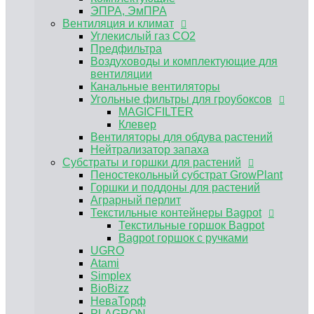
Пеностекольный субстрат GrowPlant
ЭПРА, ЭмПРА
Горшки и поддоны для растений
Вентиляция и климат
Аграрный перлит
Углекислый газ CO2
Текстильные контейнеры Bagpot
Предфильтра
Текстильные горшок Bagpot
Воздуховоды и комплектующие для
Bagpot горшок с ручками
вентиляции
UGRO
Канальные вентиляторы
Atami
Угольные фильтры для гроубоксов
Simplex
MAGICFILTER
BioBizz
Клевер
НеваТорф
Вентиляторы для обдува растений
PLAGRON
Нейтрализатор запаха
Advanced Nutrients
Субстраты и горшки для растений
Контроль PH, EC
Пеностекольный субстрат GrowPlant
Регуляторы pH Biobizz
Горшки и поддоны для растений
Регуляторы pH Plagron
Аграрный перлит
Регуляторы pH Orange Tree
Текстильные контейнеры Bagpot
Регуляторы pH Simplex
Текстильные горшок Bagpot
E-MODE регуляторы рН
Bagpot горшок с ручками
Регуляторы pH Terra Aquatica (GHE)
UGRO
Измерение pH EC TDS
Atami
Растворы для хранения электродов,
Simplex
калибровочные растворы
BioBizz
Инструменты и аксессуары
НеваТорф
Мешки для экстракции
PLAGRON