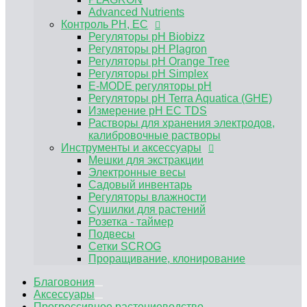
Электронные весы
Advanced Nutrients
Садовый инвентарь
Контроль PH, EC
Регуляторы влажности
Регуляторы pH Biobizz
Сушилки для растений
Регуляторы pH Plagron
Розетка - таймер
Регуляторы pH Orange Tree
Подвесы
Регуляторы pH Simplex
Сетки SCROG
E-MODE регуляторы рН
Проращивание, клонирование
Регуляторы pH Terra Aquatica (GHE)
Измерение pH EC TDS
Растворы для хранения электродов,
калибровочные растворы
Инструменты и аксессуары
Мешки для экстракции
Электронные весы
Садовый инвентарь
Регуляторы влажности
Сушилки для растений
Розетка - таймер
Подвесы
Сетки SCROG
Проращивание, клонирование
Благовония
Аксессуары
Прогрессивное растениеводство