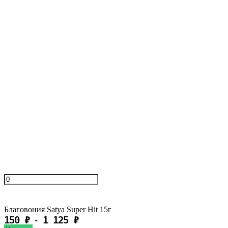
Добавить к сравнению
Быстрый просмотр
Подставка под благовония дерево 26 см красного цвета
В наличии
120
₽
Купить
Благовония Satya Super Hit 15г
150
₽
1 125
₽
-