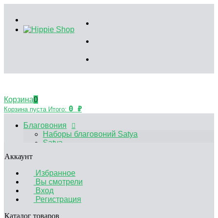
Корзина
0
0
₽
Корзина пуста
Итого:
Благовония
Наборы благовоний Satya
Satya
HEM
Аккаунт
Palo Santo
Благовония Китайские
Избранное
Аксессуары
Вы смотрели
Эфирные масла
Вход
Садики Дзен
Регистрация
Декоративные свечи
Курительные принадлежности
Каталог товаров