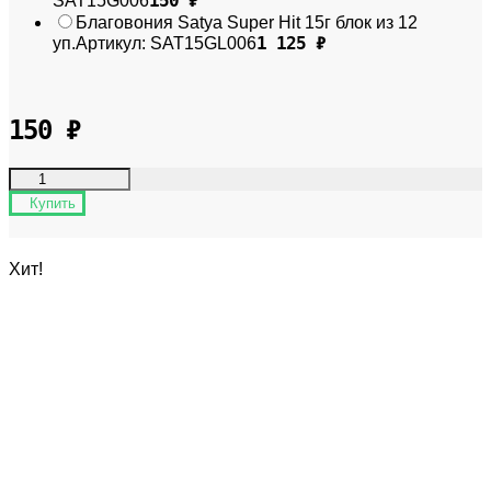
150
₽
SAT15G006
Благовония Satya Super Hit 15г блок из 12
1 125
₽
уп.
Артикул:
SAT15GL006
150
₽
Купить
Хит!