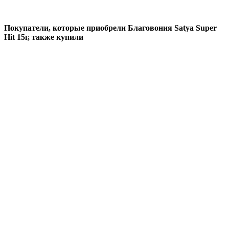
Покупатели, которые приобрели Благовония Satya Super
Hit 15г, также купили
Скидка
17%
Добавить в избранное
Добавить к сравнению
Быстрый просмотр