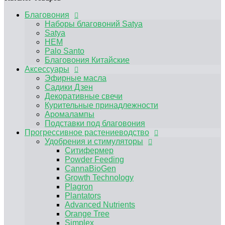
Аромалампы
Подставки под благовония
Благовония
Прогрессивное растениеводство
Наборы благовоний Satya
Удобрения и стимуляторы
Satya
Ситифермер
HEM
Powder Feeding
Palo Santo
CannaBioGen
Благовония Китайские
Growth Technology
Аксессуары
Plagron
Эфирные масла
Plantators
Садики Дзен
Advanced Nutrients
Декоративные свечи
Orange Tree
Курительные принадлежности
Simplex
Аромалампы
RasTea
Подставки под благовония
BIOBIZZ
Прогрессивное растениеводство
HESI
Удобрения и стимуляторы
Terra Aquatica
Ситифермер
Другие удобрения, средства защиты от
Powder Feeding
вредителей
CannaBioGen
Микориза / Бактерии
Growth Technology
Гидропонные системы и комплектующие
Plagron
Капельный полив
Plantators
Гидропонные системы
Advanced Nutrients
Компрессоры
Orange Tree
Помпы погружные
Simplex