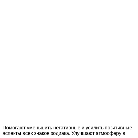
Доставка по России
Мы доставим ваш заказ курьером по городу или службой
экспресс-доставки по всей России.
Оплата онлайн
Оплатите заказ банковской картой, наличными в
ближайшем платежном терминале или наличными.
Магазин в Санкт Петербурге
Будем рады видеть вас в нашем магазине по адресу: г.
Санкт Петербург, Мурино, Охтинская аллея 16
Помогают уменьшить негативные и усилить позитивные
аспекты всех знаков зодиака. Улучшают атмосферу в