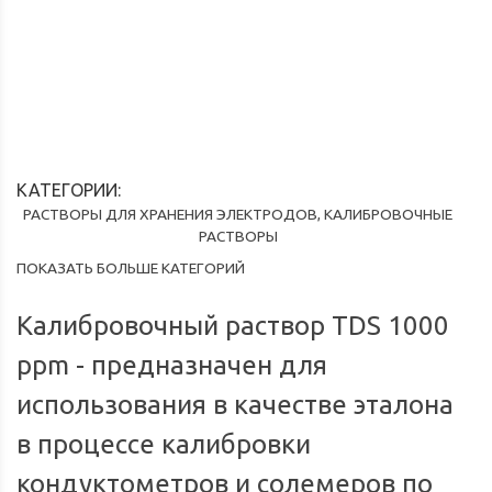
Доставка по России
Мы доставим ваш заказ курьером по городу или службой
Опл
экспресс-доставки по всей России.
КАТЕГОРИИ:
РАСТВОРЫ ДЛЯ ХРАНЕНИЯ ЭЛЕКТРОДОВ, КАЛИБРОВОЧНЫЕ
РАСТВОРЫ
ПОКАЗАТЬ БОЛЬШЕ КАТЕГОРИЙ
Калибровочный раствор TDS 1000
ppm - предназначен для
использования в качестве эталона
в процессе калибровки
кондуктометров и солемеров по