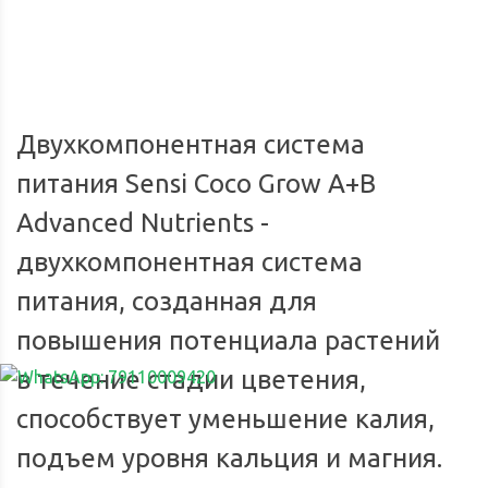
Мы доставим ваш заказ курьером по городу или службой
Опл
экспресс-доставки по всей России.
Двухкомпонентная система
питания Sensi Coco Grow A+B
Advanced Nutrients -
двухкомпонентная система
питания, созданная для
повышения потенциала растений
в течение стадии цветения,
способствует уменьшение калия,
подъем уровня кальция и магния.