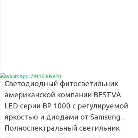
Доставка по России
Мы доставим ваш заказ курьером по городу или службой
Опл
экспресс-доставки по всей России.
Светодиодный фитосветильник
американской компании BESTVA
LED серии BP 1000 с регулируемой
яркостью и диодами от Samsung .
Полноспектральный светильник