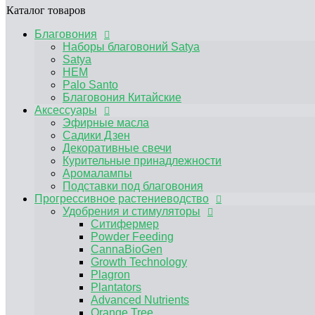
Прогрессивное растениеводство
Каталог товаров
Удобрения и стимуляторы
Благовония
Ситифермер
Наборы благовоний Satya
Powder Feeding
Satya
CannaBioGen
HEM
Growth Technology
Palo Santo
Plagron
Благовония Китайские
Plantators
Аксессуары
Advanced Nutrients
Эфирные масла
Orange Tree
Садики Дзен
Simplex
Декоративные свечи
RasTea
Курительные принадлежности
BIOBIZZ
Аромалампы
HESI
Подставки под благовония
Terra Aquatica
Прогрессивное растениеводство
Другие удобрения, средства защиты от вр
Удобрения и стимуляторы
Микориза / Бактерии
Гидропонные системы и комплектующие
Ситифермер
Капельный полив
Powder Feeding
Гидропонные системы
CannaBioGen
Компрессоры
Growth Technology
Помпы погружные
Plagron
Аэраторные камни
Plantators
Гроутенты
Advanced Nutrients
Комплектующие для гроутента
Orange Tree