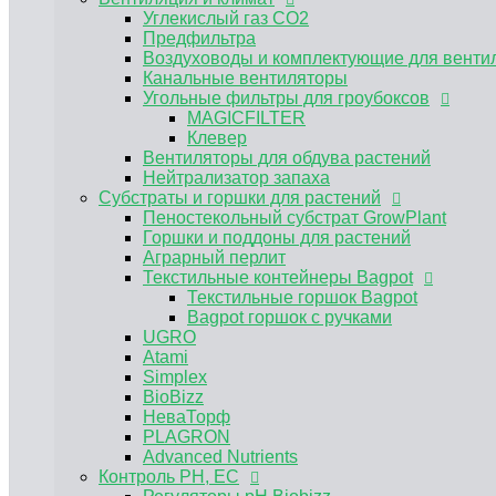
Углекислый газ CO2
Bagpot горшок с ручками
UGRO
Предфильтра
Atami
Воздуховоды и комплектующие для венти
Simplex
Канальные вентиляторы
BioBizz
Угольные фильтры для гроубоксов
НеваТорф
MAGICFILTER
PLAGRON
Клевер
Advanced Nutrients
Вентиляторы для обдува растений
Контроль PH, EC
Нейтрализатор запаха
Субстраты и горшки для растений
Регуляторы pH Biobizz
Регуляторы pH Plagron
Пеностекольный субстрат GrowPlant
Регуляторы pH Orange Tree
Горшки и поддоны для растений
Регуляторы pH Simplex
Аграрный перлит
E-MODE регуляторы рН
Текстильные контейнеры Bagpot
Регуляторы pH Terra Aquatica (GHE)
Текстильные горшок Bagpot
Измерение pH EC TDS
Bagpot горшок с ручками
Растворы для хранения электродов, кали
UGRO
Инструменты и аксессуары
Atami
Мешки для экстракции
Simplex
Электронные весы
BioBizz
Садовый инвентарь
НеваТорф
Регуляторы влажности
PLAGRON
Сушилки для растений
Advanced Nutrients
Контроль PH, EC
Розетка - таймер