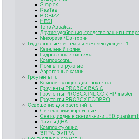
Гроутенты PROBOX BASIC
Simplex
Гроутенты PROBOX INDOOR HP master
RasTea
Гроутенты PROBOX ECOPRO
BIOBIZZ
Освещение для растений
HESI
Светильники корпусные
Terra Aquatica
Светодиодные светильники LED quantum 
Другие удобрения, средства защиты от вр
Лампы ДНАТ
Микориза / Бактерии
Гидропонные системы и комплектующие
Комплектующие
ЭПРА, ЭмПРА
Капельный полив
Вентиляция и климат
Гидропонные системы
Углекислый газ CO2
Компрессоры
Предфильтра
Помпы погружные
Воздуховоды и комплектующие для венти
Аэраторные камни
Гроутенты
Канальные вентиляторы
Угольные фильтры для гроубоксов
Комплектующие для гроутента
Гроутенты PROBOX BASIC
MAGICFILTER
Гроутенты PROBOX INDOOR HP master
Клевер
Вентиляторы для обдува растений
Гроутенты PROBOX ECOPRO
Освещение для растений
Нейтрализатор запаха
Субстраты и горшки для растений
Светильники корпусные
Пеностекольный субстрат GrowPlant
Светодиодные светильники LED quantum 
Горшки и поддоны для растений
Лампы ДНАТ
Аграрный перлит
Комплектующие
Текстильные контейнеры Bagpot
ЭПРА, ЭмПРА
Вентиляция и климат
Текстильные горшок Bagpot