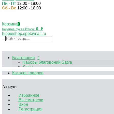
Пн - Пт
12:00 - 19:00
Сб - Вс
12:00 - 18:00
Корзина
0
0
₽
Корзина пуста
Итого:
hippieshop.spb@mail.ru
Благовония
Наборы благовоний Satya
Satya
HEM
Каталог товаров
Palo Santo
Благовония Китайские
Аксессуары
Аккаунт
Эфирные масла
Садики Дзен
Избранное
Декоративные свечи
Вы смотрели
Курительные принадлежности
Вход
Аромалампы
Регистрация
Подставки под благовония