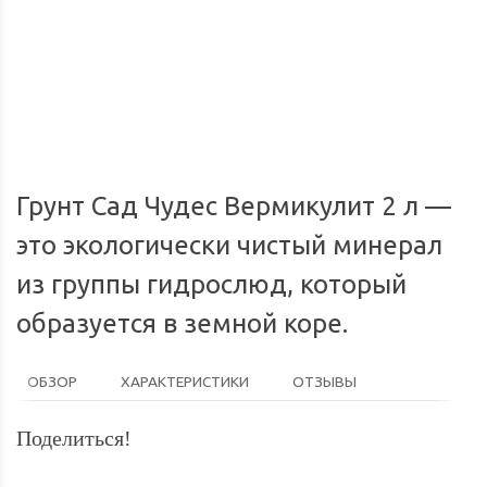
Доставка по России
Мы доставим ваш заказ курьером по городу или службой
Опл
экспресс-доставки по всей России.
Грунт Сад Чудес Вермикулит 2 л —
это экологически чистый минерал
из группы гидрослюд, который
образуется в земной коре.
ОБЗОР
ХАРАКТЕРИСТИКИ
ОТЗЫВЫ
Поделиться!