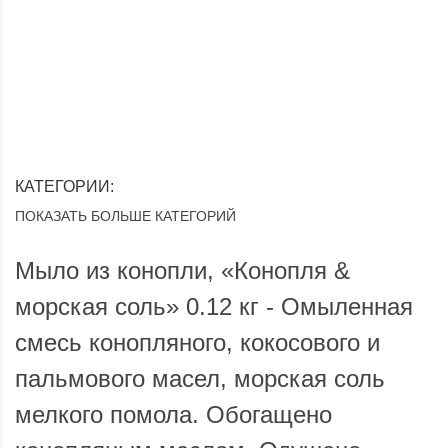
Доставка по России
Мы доставим ваш заказ курьером по городу или службой
Опла
экспресс-доставки по всей России.
КАТЕГОРИИ:
ПОКАЗАТЬ БОЛЬШЕ КАТЕГОРИЙ
Мыло из конопли, «Конопля &
морская соль» 0.12 кг - Омыленная
смесь конопляного, кокосового и
пальмового масел, морская соль
мелкого помола. Обогащено