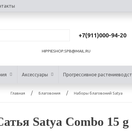
нтакты
+7(911)000-94-20
HIPPIESHOP.SPB@MAIL.RU
ния
Аксессуары
Прогрессивное растениеводс
Главная
Благовония
Наборы благовоний Satya
атья Satya Combo 15 g