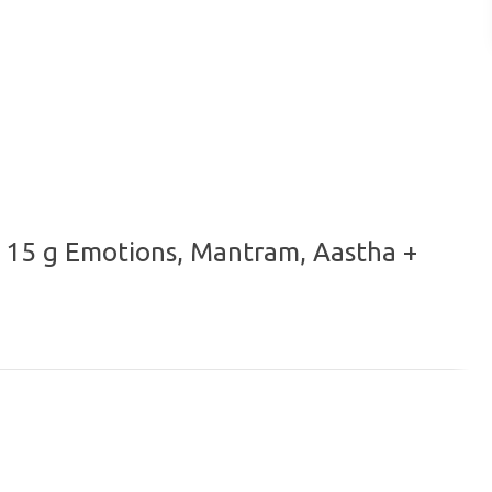
по городу или службой экспресс-доставки по всей России.
15 g Emotions, Mantram, Aastha +