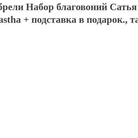
рели Набор благовоний Сатья 
stha + подставка в подарок., 
Палочка дерева Пало Санто в пакете "дой-пак" 1шт 10-12гр