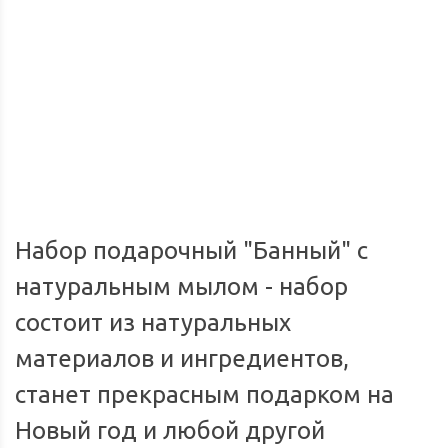
Доставка по России
Мы доставим ваш заказ курьером по городу или службой
Опл
экспресс-доставки по всей России.
Набор подарочный "Банный" с
натуральным мылом - набор
состоит из натуральных
материалов и ингредиентов,
станет прекрасным подарком на
Новый год и любой другой