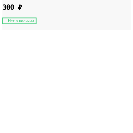
300
₽
Нет в наличии
Доставка по России
Мы доставим ваш заказ курьером по городу или службой