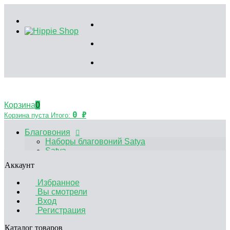
Корзина
0
0
₽
Корзина пуста
Итого:
Благовония
Наборы благовоний Satya
Satya
HEM
Аккаунт
Palo Santo
Благовония Китайские
Избранное
Аксессуары
Вы смотрели
Эфирные масла
Вход
Садики Дзен
Регистрация
Декоративные свечи
Курительные принадлежности
Каталог товаров