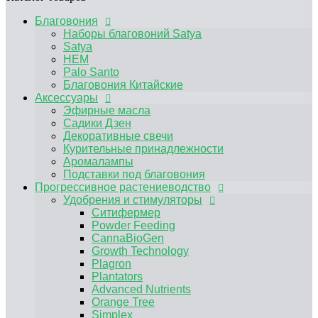
Аромалампы
Подставки под благовония
Благовония
Прогрессивное растениеводство
Наборы благовоний Satya
Удобрения и стимуляторы
Satya
Ситифермер
HEM
Powder Feeding
Palo Santo
CannaBioGen
Благовония Китайские
Growth Technology
Аксессуары
Plagron
Эфирные масла
Plantators
Садики Дзен
Advanced Nutrients
Декоративные свечи
Orange Tree
Курительные принадлежности
Simplex
Аромалампы
RasTea
Подставки под благовония
BIOBIZZ
Прогрессивное растениеводство
HESI
Удобрения и стимуляторы
Terra Aquatica
Ситифермер
Другие удобрения, средства защиты от
Powder Feeding
вредителей
CannaBioGen
Микориза / Бактерии
Growth Technology
Гидропонные системы и комплектующие
Plagron
Капельный полив
Plantators
Гидропонные системы
Advanced Nutrients
Компрессоры
Orange Tree
Помпы погружные
Simplex