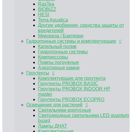
Аэраторные камни
RasTea
Гроутенты
BIOBIZZ
Комплектующие для гроутента
HESI
Гроутенты PROBOX BASIC
Terra Aquatica
Гроутенты PROBOX INDOOR HP master
Другие удобрения, средства защиты от
Гроутенты PROBOX ECOPRO
вредителей
Освещение для растений
Микориза / Бактерии
Светильники корпусные
Гидропонные системы и комплектующие
Светодиодные светильники LED quantum
Капельный полив
board
Гидропонные системы
Лампы ДНАТ
Компрессоры
Комплектующие
Помпы погружные
ЭПРА, ЭмПРА
Аэраторные камни
Вентиляция и климат
Гроутенты
Углекислый газ CO2
Комплектующие для гроутента
Предфильтра
Гроутенты PROBOX BASIC
Воздуховоды и комплектующие для
Гроутенты PROBOX INDOOR HP
вентиляции
master
Канальные вентиляторы
Гроутенты PROBOX ECOPRO
Угольные фильтры для гроубоксов
Освещение для растений
MAGICFILTER
Светильники корпусные
Клевер
Светодиодные светильники LED quantum
Вентиляторы для обдува растений
board
Нейтрализатор запаха
Лампы ДНАТ
Субстраты и горшки для растений
Комплектующие