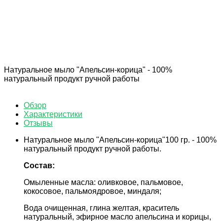
экспресс-доставки по всей России.
Оплата онлайн
Оплатите заказ банковской картой, наличными в
ближайшем платежном терминале или наличными.
Магазин в Санкт Петербурге
Будем рады видеть вас в нашем магазине по адресу: г.
Санкт Петербург, Мурино, Охтинская аллея 16
Натуральное мыло "Апельсин-корица" - 100%
натуральный продукт ручной работы
Обзор
Характеристики
Отзывы
Натуральное мыло "Апельсин-корица"100 гр. - 100%
натуральный продукт ручной работы.
Состав:
Омыленные масла: оливковое, пальмовое,
кокосовое, пальмоядровое, миндаля;
Вода очищенная, глина желтая, краситель
натуральный, эфирное масло апельсина и корицы,