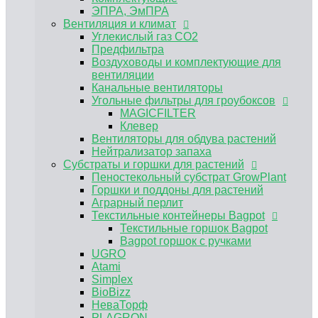
Пеностекольный субстрат GrowPlant
ЭПРА, ЭмПРА
Горшки и поддоны для растений
Вентиляция и климат
Аграрный перлит
Углекислый газ CO2
Текстильные контейнеры Bagpot
Предфильтра
Текстильные горшок Bagpot
Воздуховоды и комплектующие для
Bagpot горшок с ручками
вентиляции
UGRO
Канальные вентиляторы
Atami
Угольные фильтры для гроубоксов
Simplex
MAGICFILTER
BioBizz
Клевер
НеваТорф
Вентиляторы для обдува растений
PLAGRON
Нейтрализатор запаха
Advanced Nutrients
Субстраты и горшки для растений
Контроль PH, EC
Пеностекольный субстрат GrowPlant
Регуляторы pH Biobizz
Горшки и поддоны для растений
Регуляторы pH Plagron
Аграрный перлит
Регуляторы pH Orange Tree
Текстильные контейнеры Bagpot
Регуляторы pH Simplex
Текстильные горшок Bagpot
E-MODE регуляторы рН
Bagpot горшок с ручками
Регуляторы pH Terra Aquatica (GHE)
UGRO
Измерение pH EC TDS
Atami
Растворы для хранения электродов,
Simplex
калибровочные растворы
BioBizz
Инструменты и аксессуары
НеваТорф
Мешки для экстракции
PLAGRON