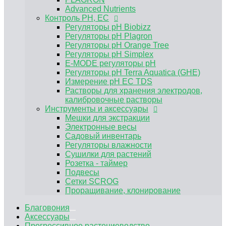
Электронные весы
Advanced Nutrients
Садовый инвентарь
Контроль PH, EC
Регуляторы влажности
Регуляторы pH Biobizz
Сушилки для растений
Регуляторы pH Plagron
Розетка - таймер
Регуляторы pH Orange Tree
Подвесы
Регуляторы pH Simplex
Сетки SCROG
E-MODE регуляторы рН
Проращивание, клонирование
Регуляторы pH Terra Aquatica (GHE)
Измерение pH EC TDS
Растворы для хранения электродов,
калибровочные растворы
Инструменты и аксессуары
Мешки для экстракции
Электронные весы
Садовый инвентарь
Регуляторы влажности
Сушилки для растений
Розетка - таймер
Подвесы
Сетки SCROG
Проращивание, клонирование
Благовония
Аксессуары
Прогрессивное растениеводство