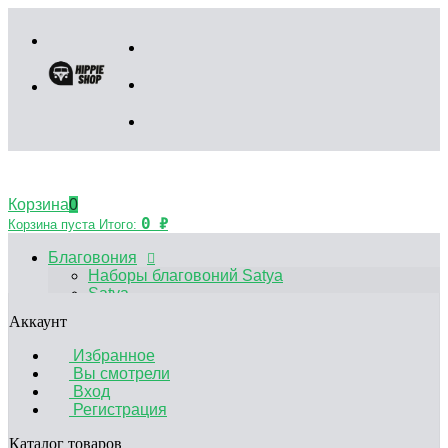
Корзина
0
0
₽
Корзина пуста
Итого:
Благовония
Наборы благовоний Satya
Satya
HEM
Аккаунт
Palo Santo
Благовония Китайские
Избранное
Аксессуары
Вы смотрели
Эфирные масла
Вход
Садики Дзен
Регистрация
Декоративные свечи
Курительные принадлежности
Каталог товаров