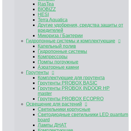
Аэраторные камни
RasTea
Гроутенты
BIOBIZZ
Комплектующие для гроутента
HESI
Гроутенты PROBOX BASIC
Terra Aquatica
Гроутенты PROBOX INDOOR HP master
Другие удобрения, средства защиты от
Гроутенты PROBOX ECOPRO
вредителей
Освещение для растений
Микориза / Бактерии
Светильники корпусные
Гидропонные системы и комплектующие
Светодиодные светильники LED quantum
Капельный полив
board
Гидропонные системы
Лампы ДНАТ
Компрессоры
Комплектующие
Помпы погружные
ЭПРА, ЭмПРА
Аэраторные камни
Вентиляция и климат
Гроутенты
Углекислый газ CO2
Комплектующие для гроутента
Предфильтра
Гроутенты PROBOX BASIC
Воздуховоды и комплектующие для
Гроутенты PROBOX INDOOR HP
вентиляции
master
Канальные вентиляторы
Гроутенты PROBOX ECOPRO
Угольные фильтры для гроубоксов
Освещение для растений
MAGICFILTER
Светильники корпусные
Клевер
Светодиодные светильники LED quantum
Вентиляторы для обдува растений
board
Нейтрализатор запаха
Лампы ДНАТ
Субстраты и горшки для растений
Комплектующие