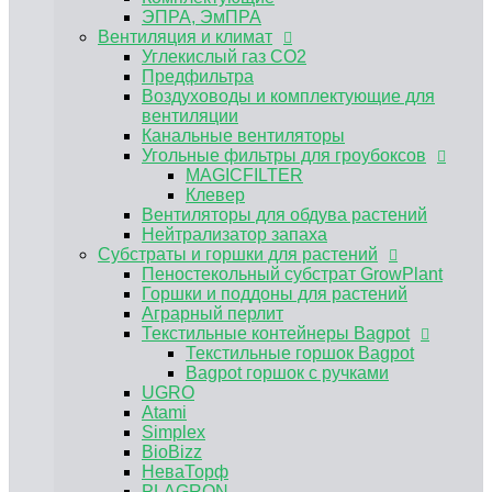
Пеностекольный субстрат GrowPlant
ЭПРА, ЭмПРА
Горшки и поддоны для растений
Вентиляция и климат
Аграрный перлит
Углекислый газ CO2
Текстильные контейнеры Bagpot
Предфильтра
Текстильные горшок Bagpot
Воздуховоды и комплектующие для
Bagpot горшок с ручками
вентиляции
UGRO
Канальные вентиляторы
Atami
Угольные фильтры для гроубоксов
Simplex
MAGICFILTER
BioBizz
Клевер
НеваТорф
Вентиляторы для обдува растений
PLAGRON
Нейтрализатор запаха
Advanced Nutrients
Субстраты и горшки для растений
Контроль PH, EC
Пеностекольный субстрат GrowPlant
Регуляторы pH Biobizz
Горшки и поддоны для растений
Регуляторы pH Plagron
Аграрный перлит
Регуляторы pH Orange Tree
Текстильные контейнеры Bagpot
Регуляторы pH Simplex
Текстильные горшок Bagpot
E-MODE регуляторы рН
Bagpot горшок с ручками
Регуляторы pH Terra Aquatica (GHE)
UGRO
Измерение pH EC TDS
Atami
Растворы для хранения электродов,
Simplex
калибровочные растворы
BioBizz
Инструменты и аксессуары
НеваТорф
Мешки для экстракции
PLAGRON