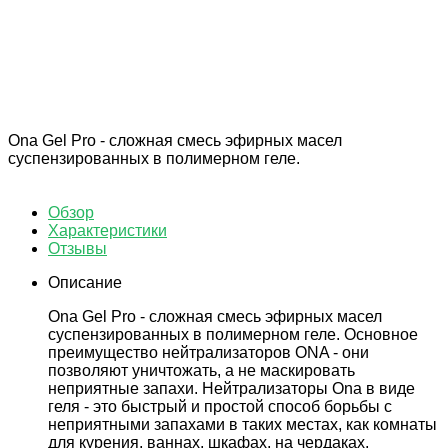
экспресс-доставки по всей России.
Оплата онлайн
Оплатите заказ банковской картой, наличными в
ближайшем платежном терминале или наличными.
Магазин в Санкт Петербурге
Будем рады видеть вас в нашем магазине по адресу: г.
Санкт Петербург, Мурино, Охтинская аллея 16
Ona Gel Pro - сложная смесь эфирных масел
суспензированных в полимерном геле.
Обзор
Характеристики
Отзывы
Описание
Ona Gel Pro - сложная смесь эфирных масел
суспензированных в полимерном геле. Основное
преимущество нейтрализаторов ONA - они
позволяют уничтожать, а не маскировать
неприятные запахи. Нейтрализаторы Ona в виде
геля - это быстрый и простой способ борьбы с
неприятными запахами в таких местах, как комнаты
для курения, ваннах, шкафах, на чердаках,