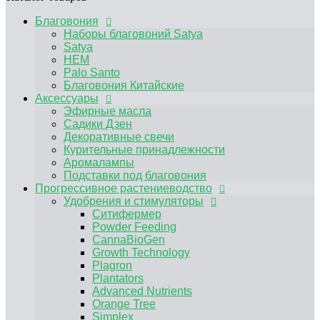
Аромалампы
Подставки под благовония
Благовония
Прогрессивное растениеводство
Наборы благовоний Satya
Удобрения и стимуляторы
Satya
Ситифермер
HEM
Powder Feeding
Palo Santo
CannaBioGen
Благовония Китайские
Growth Technology
Аксессуары
Plagron
Эфирные масла
Plantators
Садики Дзен
Advanced Nutrients
Декоративные свечи
Orange Tree
Курительные принадлежности
Simplex
Аромалампы
RasTea
Подставки под благовония
BIOBIZZ
Прогрессивное растениеводство
HESI
Удобрения и стимуляторы
Terra Aquatica
Ситифермер
Другие удобрения, средства защиты от
Powder Feeding
вредителей
CannaBioGen
Микориза / Бактерии
Growth Technology
Гидропонные системы и комплектующие
Plagron
Капельный полив
Plantators
Гидропонные системы
Advanced Nutrients
Компрессоры
Orange Tree
Помпы погружные
Simplex