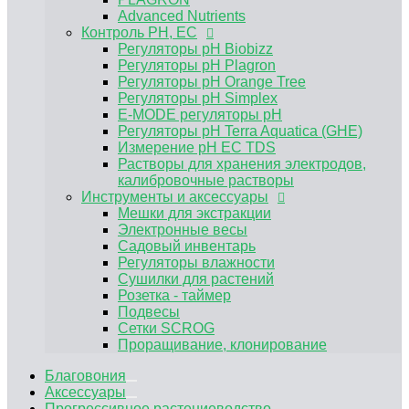
Электронные весы
Advanced Nutrients
Садовый инвентарь
Контроль PH, EC
Регуляторы влажности
Регуляторы pH Biobizz
Сушилки для растений
Регуляторы pH Plagron
Розетка - таймер
Регуляторы pH Orange Tree
Подвесы
Регуляторы pH Simplex
Сетки SCROG
E-MODE регуляторы рН
Проращивание, клонирование
Регуляторы pH Terra Aquatica (GHE)
Измерение pH EC TDS
Растворы для хранения электродов,
калибровочные растворы
Инструменты и аксессуары
Мешки для экстракции
Электронные весы
Садовый инвентарь
Регуляторы влажности
Сушилки для растений
Розетка - таймер
Подвесы
Сетки SCROG
Проращивание, клонирование
Благовония
Аксессуары
Прогрессивное растениеводство