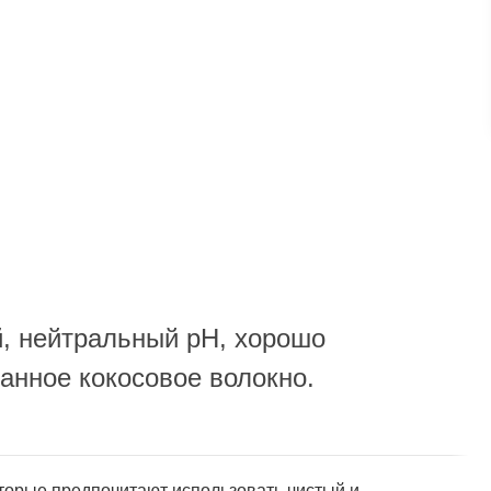
 по городу или службой экспресс-доставки по всей России.
й, нейтральный рН, хорошо
анное кокосовое волокно.
оторые предпочитают использовать чистый и