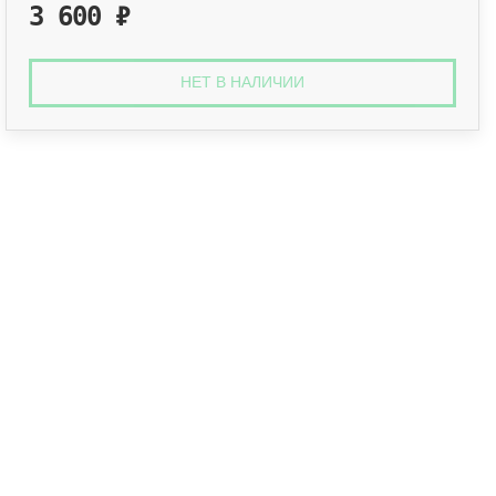
3 600
₽
НЕТ В НАЛИЧИИ
Оплата онлайн
Оплатите заказ банковской картой, 
наличными.