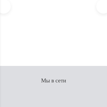
Благовония Satya White Sage / Белый шалфей 15гр
В наличии
10
₽
Экономия
150
₽
160
₽
Мы в сети