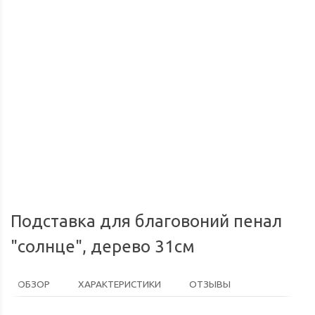
Доставка по России
Мы доставим ваш заказ курьером по городу или службой
Опл
экспресс-доставки по всей России.
Подставка для благовоний пенал
"солнце", дерево 31см
ОБЗОР
ХАРАКТЕРИСТИКИ
ОТЗЫВЫ