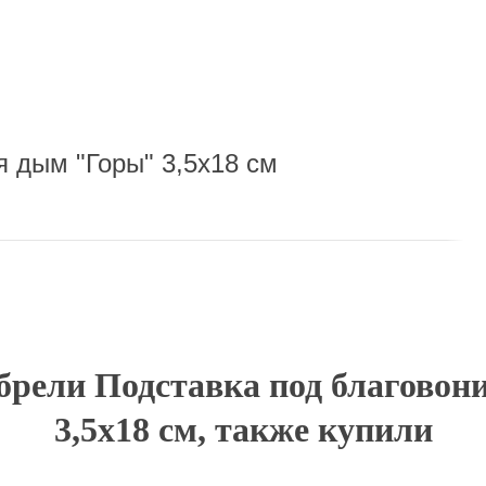
 по городу или службой экспресс-доставки по всей России.
 дым "Горы"​ 3,5x18 см
брели Подставка под благовон
3,5x18 см, также купили