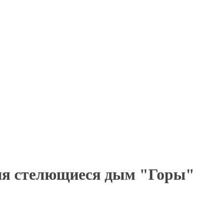
Оплатите заказ банковской картой, 
наличными.
ия стелющиеся дым "Горы"​