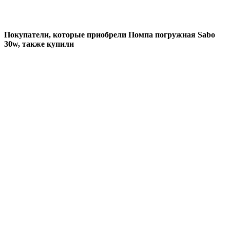
Покупатели, которые приобрели Помпа погружная Sabo
30w, также купили
Добавить в избранное
Добавить к сравнению
Быстрый просмотр
Удобрение PLAGRON Cocos А+В