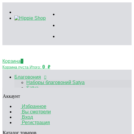
Корзина
0
0
₽
Корзина пуста
Итого:
Благовония
Наборы благовоний Satya
Satya
HEM
Аккаунт
Palo Santo
Благовония Китайские
Избранное
Аксессуары
Вы смотрели
Эфирные масла
Вход
Садики Дзен
Регистрация
Декоративные свечи
Курительные принадлежности
Каталог товаров