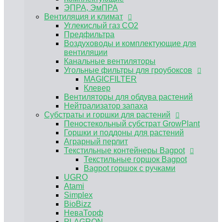
Пеностекольный субстрат GrowPlant
ЭПРА, ЭмПРА
Горшки и поддоны для растений
Вентиляция и климат
Аграрный перлит
Углекислый газ CO2
Текстильные контейнеры Bagpot
Предфильтра
Текстильные горшок Bagpot
Воздуховоды и комплектующие для
Bagpot горшок с ручками
вентиляции
UGRO
Канальные вентиляторы
Atami
Угольные фильтры для гроубоксов
Simplex
MAGICFILTER
BioBizz
Клевер
НеваТорф
Вентиляторы для обдува растений
PLAGRON
Нейтрализатор запаха
Advanced Nutrients
Субстраты и горшки для растений
Контроль PH, EC
Пеностекольный субстрат GrowPlant
Регуляторы pH Biobizz
Горшки и поддоны для растений
Регуляторы pH Plagron
Аграрный перлит
Регуляторы pH Orange Tree
Текстильные контейнеры Bagpot
Регуляторы pH Simplex
Текстильные горшок Bagpot
E-MODE регуляторы рН
Bagpot горшок с ручками
Регуляторы pH Terra Aquatica (GHE)
UGRO
Измерение pH EC TDS
Atami
Растворы для хранения электродов,
Simplex
калибровочные растворы
BioBizz
Инструменты и аксессуары
НеваТорф
Мешки для экстракции
PLAGRON