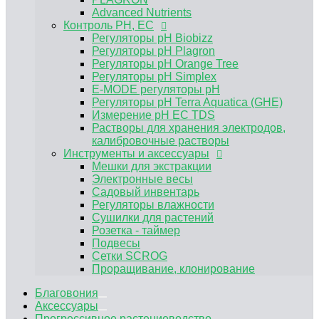
Электронные весы
Advanced Nutrients
Садовый инвентарь
Контроль PH, EC
Регуляторы влажности
Регуляторы pH Biobizz
Сушилки для растений
Регуляторы pH Plagron
Розетка - таймер
Регуляторы pH Orange Tree
Подвесы
Регуляторы pH Simplex
Сетки SCROG
E-MODE регуляторы рН
Проращивание, клонирование
Регуляторы pH Terra Aquatica (GHE)
Измерение pH EC TDS
Растворы для хранения электродов,
калибровочные растворы
Инструменты и аксессуары
Мешки для экстракции
Электронные весы
Садовый инвентарь
Регуляторы влажности
Сушилки для растений
Розетка - таймер
Подвесы
Сетки SCROG
Проращивание, клонирование
Благовония
Аксессуары
Прогрессивное растениеводство