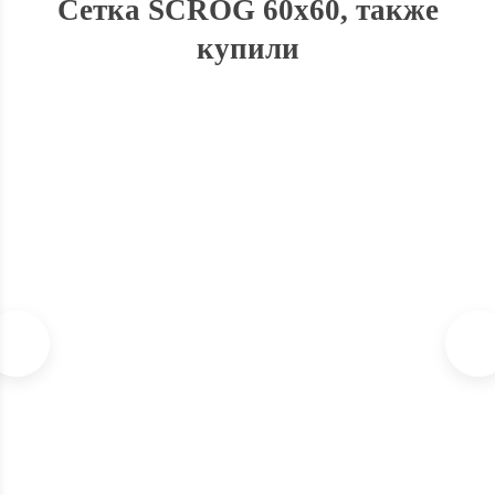
Сетка SCROG 60x60, также
купили
Стимулятор корнеобразования Pro Roots Terra Aquatica
Нет в наличии
1 300
₽