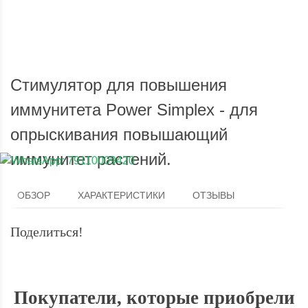
Мы доставим ваш заказ курьером по городу или службой
Опла
экспресс-доставки по всей России.
Стимулятор для повышения
иммунитета Power Simplex - для
опрыскивания повышающий
иммунитет растений.
ОБЗОР
ХАРАКТЕРИСТИКИ
ОТЗЫВЫ
Поделиться!
Покупатели, которые приобрели