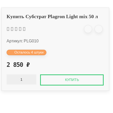
Купить Субстрат Plagron Light mix 50 л
Артикул:
PLG010
Осталось 4 штуки
2 850
₽
КУПИТЬ
Оплата онлайн
Оплатите заказ банковской картой, 
наличными.