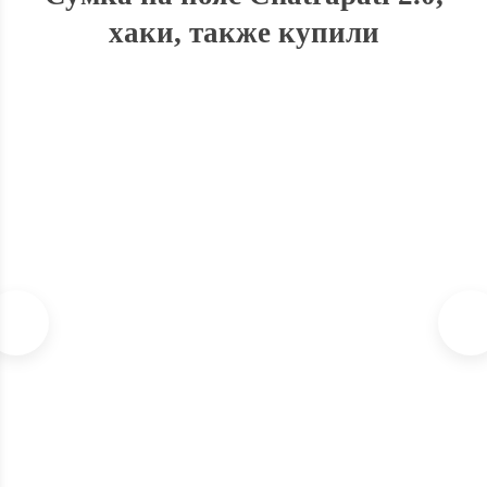
хаки, также купили
Гриндер (измельчитель) 3х6 см. пластик
В наличии
180
₽