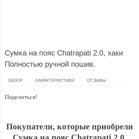
Доставка по России
Мы доставим ваш заказ курьером по городу или службой
Опла
экспресс-доставки по всей России.
Сумка на пояс Chatrapati 2.0, хаки
Полностью ручной пошив.
ОБЗОР
ХАРАКТЕРИСТИКИ
ОТЗЫВЫ
Поделиться!
Покупатели, которые приобрели
Сумка на пояс Chatrapati 2.0,