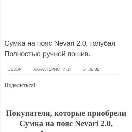
Мы доставим ваш заказ курьером по городу или службой
Опла
экспресс-доставки по всей России.
Сумка на пояс Nevari 2.0, голубая
Полностью ручной пошив.
ОБЗОР
ХАРАКТЕРИСТИКИ
ОТЗЫВЫ
Поделиться!
Покупатели, которые приобрели
Сумка на пояс Nevari 2.0,