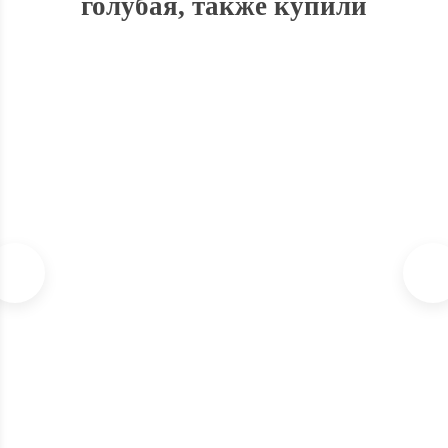
голубая, также купили
СКИДКА
13%
Аромалампа "Astra" 8 см персиковая керамика
В наличии
40
₽
Экономия
280
₽
320
₽