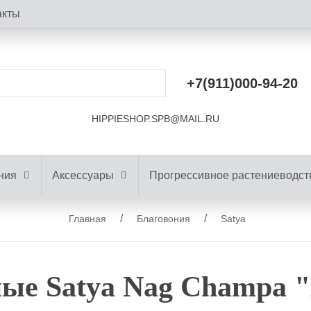
акты
+7(911)000-94-20
HIPPIESHOP.SPB@MAIL.RU
ния
Аксессуары
Прогрессивное растениеводст
Главная
Благовония
Satya
ые Satya Nag Champa "D