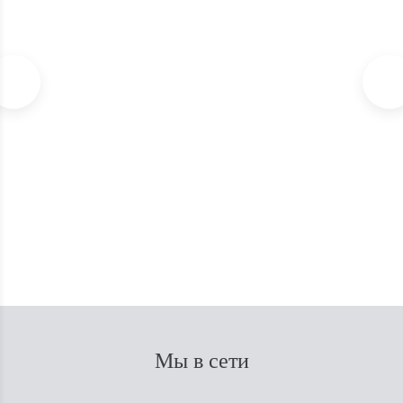
Благовония Satya Spiritual healing 15 гр.
В наличии
150
₽
Мы в сети