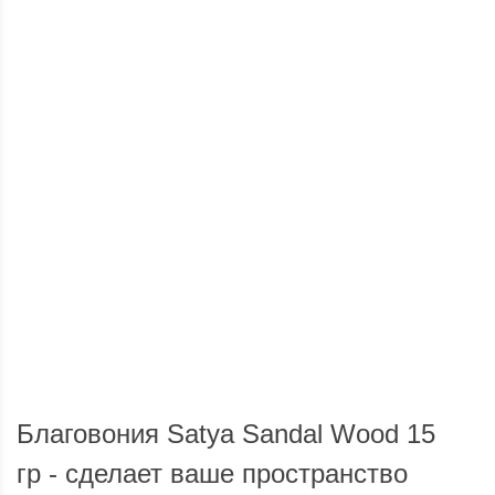
Доставка по России
Мы доставим ваш заказ курьером по городу или службой
Опла
экспресс-доставки по всей России.
Благовония Satya Sandal Wood 15
гр - сделает ваше пространство