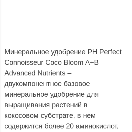
Доставка по России
Мы доставим ваш заказ курьером по городу или службой
Опла
экспресс-доставки по всей России.
Минеральное удобрение PH Perfect
Connoisseur Coco Bloom A+B
Advanced Nutrients –
двукомпонентное базовое
минеральное удобрение для
выращивания растений в
кокосовом субстрате, в нем
содержится более 20 аминокислот,