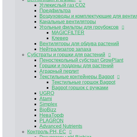
Углекислый газ CO2
Bagpot горшок с ручками
UGRO
Предфильтра
Atami
Воздуховоды и комплектующие для венти
Simplex
Канальные вентиляторы
BioBizz
Угольные фильтры для гроубоксов
НеваТорф
MAGICFILTER
PLAGRON
Клевер
Advanced Nutrients
Вентиляторы для обдува растений
Контроль PH, EC
Нейтрализатор запаха
Субстраты и горшки для растений
Регуляторы pH Biobizz
Регуляторы pH Plagron
Пеностекольный субстрат GrowPlant
Регуляторы pH Orange Tree
Горшки и поддоны для растений
Регуляторы pH Simplex
Аграрный перлит
E-MODE регуляторы рН
Текстильные контейнеры Bagpot
Регуляторы pH Terra Aquatica (GHE)
Текстильные горшок Bagpot
Измерение pH EC TDS
Bagpot горшок с ручками
Растворы для хранения электродов, кали
UGRO
Инструменты и аксессуары
Atami
Мешки для экстракции
Simplex
Электронные весы
BioBizz
Садовый инвентарь
НеваТорф
Регуляторы влажности
PLAGRON
Сушилки для растений
Advanced Nutrients
Контроль PH, EC
Розетка - таймер