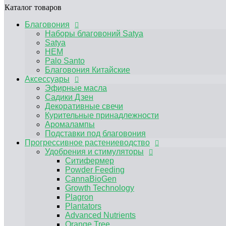
Прогрессивное растениеводство
Каталог товаров
Удобрения и стимуляторы
Благовония
Ситифермер
Наборы благовоний Satya
Powder Feeding
Satya
CannaBioGen
HEM
Growth Technology
Palo Santo
Plagron
Благовония Китайские
Plantators
Аксессуары
Advanced Nutrients
Эфирные масла
Orange Tree
Садики Дзен
Simplex
Декоративные свечи
RasTea
Курительные принадлежности
BIOBIZZ
Аромалампы
HESI
Подставки под благовония
Terra Aquatica
Прогрессивное растениеводство
Другие удобрения, средства защиты от вр
Удобрения и стимуляторы
Микориза / Бактерии
Гидропонные системы и комплектующие
Ситифермер
Капельный полив
Powder Feeding
Гидропонные системы
CannaBioGen
Компрессоры
Growth Technology
Помпы погружные
Plagron
Аэраторные камни
Plantators
Гроутенты
Advanced Nutrients
Комплектующие для гроутента
Orange Tree