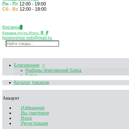
Пн - Пт
12:00 - 19:00
Сб - Вс
12:00 - 18:00
Корзина
0
0
₽
Корзина пуста
Итого:
hippieshop.spb@mail.ru
Благовония
Наборы благовоний Satya
Satya
HEM
Каталог товаров
Palo Santo
Благовония Китайские
Аксессуары
Аккаунт
Эфирные масла
Садики Дзен
Избранное
Декоративные свечи
Вы смотрели
Курительные принадлежности
Вход
Аромалампы
Регистрация
Подставки под благовония