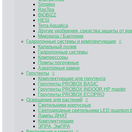
Гроутенты PROBOX BASIC
Simplex
Гроутенты PROBOX INDOOR HP master
RasTea
Гроутенты PROBOX ECOPRO
BIOBIZZ
Освещение для растений
HESI
Светильники корпусные
Terra Aquatica
Светодиодные светильники LED quantum 
Другие удобрения, средства защиты от вр
Лампы ДНАТ
Микориза / Бактерии
Гидропонные системы и комплектующие
Комплектующие
ЭПРА, ЭмПРА
Капельный полив
Вентиляция и климат
Гидропонные системы
Углекислый газ CO2
Компрессоры
Предфильтра
Помпы погружные
Воздуховоды и комплектующие для венти
Аэраторные камни
Гроутенты
Канальные вентиляторы
Угольные фильтры для гроубоксов
Комплектующие для гроутента
Гроутенты PROBOX BASIC
MAGICFILTER
Гроутенты PROBOX INDOOR HP master
Клевер
Вентиляторы для обдува растений
Гроутенты PROBOX ECOPRO
Освещение для растений
Нейтрализатор запаха
Субстраты и горшки для растений
Светильники корпусные
Пеностекольный субстрат GrowPlant
Светодиодные светильники LED quantum 
Горшки и поддоны для растений
Лампы ДНАТ
Аграрный перлит
Комплектующие
Текстильные контейнеры Bagpot
ЭПРА, ЭмПРА
Вентиляция и климат
Текстильные горшок Bagpot