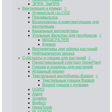
Пеностекольный субстрат GrowPlant
ЭПРА, ЭмПРА
Горшки и поддоны для растений
Вентиляция и климат
Аграрный перлит
Углекислый газ CO2
Текстильные контейнеры Bagpot
Предфильтра
Текстильные горшок Bagpot
Воздуховоды и комплектующие для
Bagpot горшок с ручками
вентиляции
UGRO
Канальные вентиляторы
Atami
Угольные фильтры для гроубоксов
Simplex
MAGICFILTER
BioBizz
Клевер
НеваТорф
Вентиляторы для обдува растений
PLAGRON
Нейтрализатор запаха
Advanced Nutrients
Субстраты и горшки для растений
Контроль PH, EC
Пеностекольный субстрат GrowPlant
Регуляторы pH Biobizz
Горшки и поддоны для растений
Регуляторы pH Plagron
Аграрный перлит
Регуляторы pH Orange Tree
Текстильные контейнеры Bagpot
Регуляторы pH Simplex
Текстильные горшок Bagpot
E-MODE регуляторы рН
Bagpot горшок с ручками
Регуляторы pH Terra Aquatica (GHE)
UGRO
Измерение pH EC TDS
Atami
Растворы для хранения электродов,
Simplex
калибровочные растворы
BioBizz
Инструменты и аксессуары
НеваТорф
Мешки для экстракции
PLAGRON