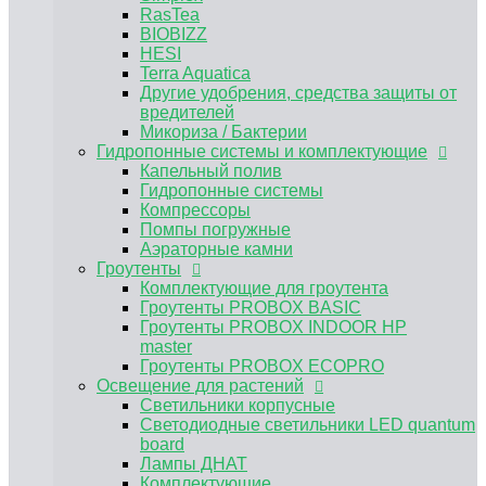
Аэраторные камни
RasTea
Гроутенты
BIOBIZZ
Комплектующие для гроутента
HESI
Гроутенты PROBOX BASIC
Terra Aquatica
Гроутенты PROBOX INDOOR HP master
Другие удобрения, средства защиты от
Гроутенты PROBOX ECOPRO
вредителей
Освещение для растений
Микориза / Бактерии
Светильники корпусные
Гидропонные системы и комплектующие
Светодиодные светильники LED quantum
Капельный полив
board
Гидропонные системы
Лампы ДНАТ
Компрессоры
Комплектующие
Помпы погружные
ЭПРА, ЭмПРА
Аэраторные камни
Вентиляция и климат
Гроутенты
Углекислый газ CO2
Комплектующие для гроутента
Предфильтра
Гроутенты PROBOX BASIC
Воздуховоды и комплектующие для
Гроутенты PROBOX INDOOR HP
вентиляции
master
Канальные вентиляторы
Гроутенты PROBOX ECOPRO
Угольные фильтры для гроубоксов
Освещение для растений
MAGICFILTER
Светильники корпусные
Клевер
Светодиодные светильники LED quantum
Вентиляторы для обдува растений
board
Нейтрализатор запаха
Лампы ДНАТ
Субстраты и горшки для растений
Комплектующие