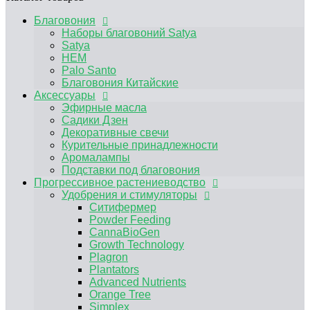
Аромалампы
Подставки под благовония
Благовония
Прогрессивное растениеводство
Наборы благовоний Satya
Удобрения и стимуляторы
Satya
Ситифермер
HEM
Powder Feeding
Palo Santo
CannaBioGen
Благовония Китайские
Growth Technology
Аксессуары
Plagron
Эфирные масла
Plantators
Садики Дзен
Advanced Nutrients
Декоративные свечи
Orange Tree
Курительные принадлежности
Simplex
Аромалампы
RasTea
Подставки под благовония
BIOBIZZ
Прогрессивное растениеводство
HESI
Удобрения и стимуляторы
Terra Aquatica
Ситифермер
Другие удобрения, средства защиты от
Powder Feeding
вредителей
CannaBioGen
Микориза / Бактерии
Growth Technology
Гидропонные системы и комплектующие
Plagron
Капельный полив
Plantators
Гидропонные системы
Advanced Nutrients
Компрессоры
Orange Tree
Помпы погружные
Simplex