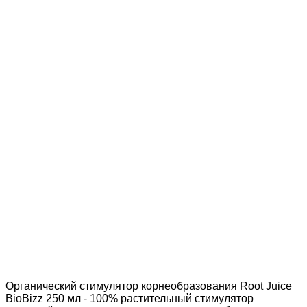
Доставка по России
Мы доставим ваш заказ курьером по городу или службой
экспресс-доставки по всей России.
Оплата онлайн
Оплатите заказ банковской картой, наличными в
ближайшем платежном терминале или наличными.
Магазин в Санкт Петербурге
Будем рады видеть вас в нашем магазине по адресу: г.
Санкт Петербург, Мурино, Охтинская аллея 16
Органический стимулятор корнеобразования Root Juice
BioBizz 250 мл - 100% растительный стимулятор