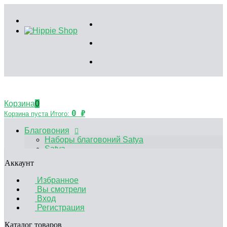
Корзина
0
0
₽
Корзина пуста
Итого:
Благовония
Наборы благовоний Satya
Satya
HEM
Аккаунт
Palo Santo
Благовония Китайские
Избранное
Аксессуары
Вы смотрели
Эфирные масла
Вход
Садики Дзен
Регистрация
Декоративные свечи
Курительные принадлежности
Каталог товаров