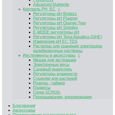
Электронные весы
Advanced Nutrients
Садовый инвентарь
Контроль PH, EC
Регуляторы влажности
Регуляторы pH Biobizz
Сушилки для растений
Регуляторы pH Plagron
Розетка - таймер
Регуляторы pH Orange Tree
Подвесы
Регуляторы pH Simplex
Сетки SCROG
E-MODE регуляторы рН
Проращивание, клонирование
Регуляторы pH Terra Aquatica (GHE)
Измерение pH EC TDS
Растворы для хранения электродов,
калибровочные растворы
Инструменты и аксессуары
Мешки для экстракции
Электронные весы
Садовый инвентарь
Регуляторы влажности
Сушилки для растений
Розетка - таймер
Подвесы
Сетки SCROG
Проращивание, клонирование
Благовония
Аксессуары
Прогрессивное растениеводство