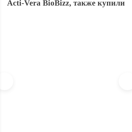
Acti-Vera BioBizz, также купили
Органический стимулятор роста растений Bio Heaven BioBizz
Нет в наличии
1 950
₽