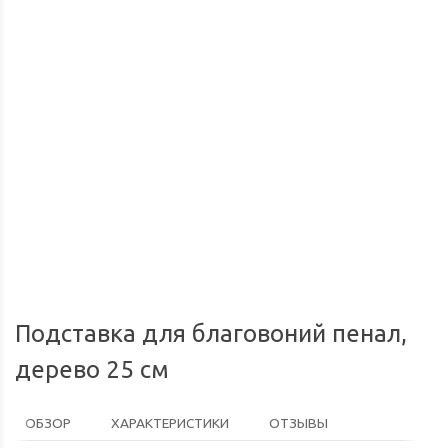
Доставка по России
Мы доставим ваш заказ курьером по городу или службой
Опл
экспресс-доставки по всей России.
Подставка для благовоний пенал,
дерево 25 см
ОБЗОР
ХАРАКТЕРИСТИКИ
ОТЗЫВЫ