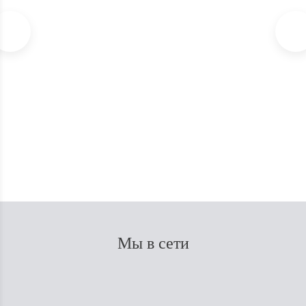
Благовония Satya Dragon`s Blood INCENSE 15г
В наличии
150
₽
Мы в сети