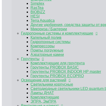
Гроутенты PROBOX BASIC
Simplex
Гроутенты PROBOX INDOOR HP master
RasTea
Гроутенты PROBOX ECOPRO
BIOBIZZ
Освещение для растений
HESI
Светильники корпусные
Terra Aquatica
Светодиодные светильники LED quantum 
Другие удобрения, средства защиты от вр
Лампы ДНАТ
Микориза / Бактерии
Гидропонные системы и комплектующие
Комплектующие
ЭПРА, ЭмПРА
Капельный полив
Вентиляция и климат
Гидропонные системы
Углекислый газ CO2
Компрессоры
Предфильтра
Помпы погружные
Воздуховоды и комплектующие для венти
Аэраторные камни
Гроутенты
Канальные вентиляторы
Угольные фильтры для гроубоксов
Комплектующие для гроутента
Гроутенты PROBOX BASIC
MAGICFILTER
Гроутенты PROBOX INDOOR HP master
Клевер
Вентиляторы для обдува растений
Гроутенты PROBOX ECOPRO
Освещение для растений
Нейтрализатор запаха
Субстраты и горшки для растений
Светильники корпусные
Пеностекольный субстрат GrowPlant
Светодиодные светильники LED quantum 
Горшки и поддоны для растений
Лампы ДНАТ
Аграрный перлит
Комплектующие
Текстильные контейнеры Bagpot
ЭПРА, ЭмПРА
Вентиляция и климат
Текстильные горшок Bagpot