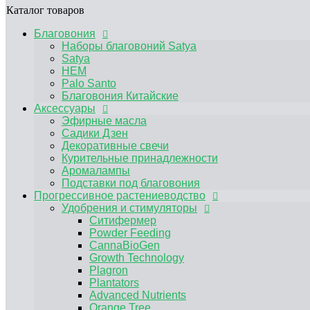
Прогрессивное растениеводство
Каталог товаров
Удобрения и стимуляторы
Благовония
Ситифермер
Наборы благовоний Satya
Powder Feeding
Satya
CannaBioGen
HEM
Growth Technology
Palo Santo
Plagron
Благовония Китайские
Plantators
Аксессуары
Advanced Nutrients
Эфирные масла
Orange Tree
Садики Дзен
Simplex
Декоративные свечи
RasTea
Курительные принадлежности
BIOBIZZ
Аромалампы
HESI
Подставки под благовония
Terra Aquatica
Прогрессивное растениеводство
Другие удобрения, средства защиты от вр
Удобрения и стимуляторы
Микориза / Бактерии
Гидропонные системы и комплектующие
Ситифермер
Капельный полив
Powder Feeding
Гидропонные системы
CannaBioGen
Компрессоры
Growth Technology
Помпы погружные
Plagron
Аэраторные камни
Plantators
Гроутенты
Advanced Nutrients
Комплектующие для гроутента
Orange Tree