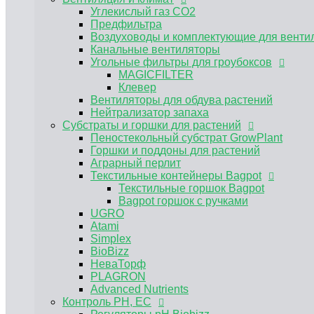
Углекислый газ CO2
Bagpot горшок с ручками
UGRO
Предфильтра
Atami
Воздуховоды и комплектующие для венти
Simplex
Канальные вентиляторы
BioBizz
Угольные фильтры для гроубоксов
НеваТорф
MAGICFILTER
PLAGRON
Клевер
Advanced Nutrients
Вентиляторы для обдува растений
Контроль PH, EC
Нейтрализатор запаха
Субстраты и горшки для растений
Регуляторы pH Biobizz
Регуляторы pH Plagron
Пеностекольный субстрат GrowPlant
Регуляторы pH Orange Tree
Горшки и поддоны для растений
Регуляторы pH Simplex
Аграрный перлит
E-MODE регуляторы рН
Текстильные контейнеры Bagpot
Регуляторы pH Terra Aquatica (GHE)
Текстильные горшок Bagpot
Измерение pH EC TDS
Bagpot горшок с ручками
Растворы для хранения электродов, кали
UGRO
Инструменты и аксессуары
Atami
Мешки для экстракции
Simplex
Электронные весы
BioBizz
Садовый инвентарь
НеваТорф
Регуляторы влажности
PLAGRON
Сушилки для растений
Advanced Nutrients
Контроль PH, EC
Розетка - таймер