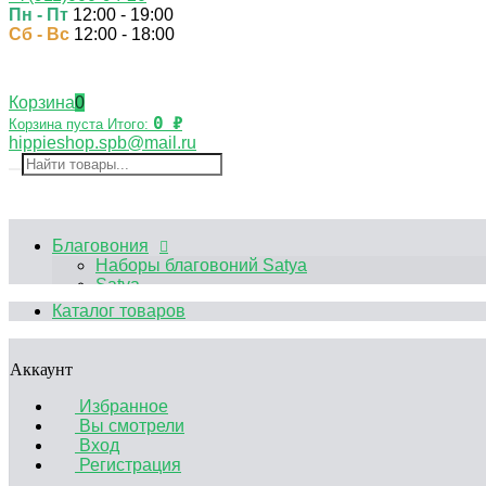
Пн - Пт
12:00 - 19:00
Сб - Вс
12:00 - 18:00
Корзина
0
0
₽
Корзина пуста
Итого:
hippieshop.spb@mail.ru
Благовония
Наборы благовоний Satya
Satya
HEM
Каталог товаров
Palo Santo
Благовония Китайские
Аксессуары
Аккаунт
Эфирные масла
Садики Дзен
Избранное
Декоративные свечи
Вы смотрели
Курительные принадлежности
Вход
Аромалампы
Регистрация
Подставки под благовония