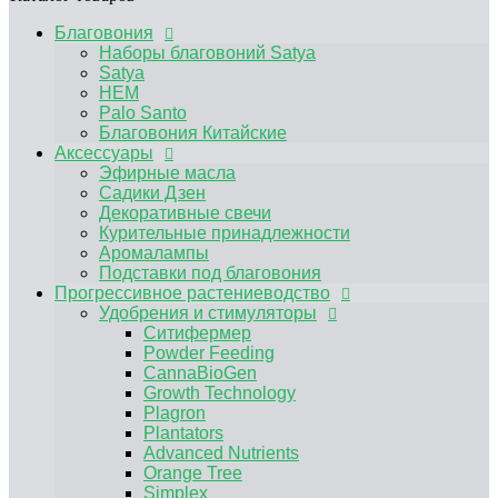
Аромалампы
Подставки под благовония
Благовония
Прогрессивное растениеводство
Наборы благовоний Satya
Удобрения и стимуляторы
Satya
Ситифермер
HEM
Powder Feeding
Palo Santo
CannaBioGen
Благовония Китайские
Growth Technology
Аксессуары
Plagron
Эфирные масла
Plantators
Садики Дзен
Advanced Nutrients
Декоративные свечи
Orange Tree
Курительные принадлежности
Simplex
Аромалампы
RasTea
Подставки под благовония
BIOBIZZ
Прогрессивное растениеводство
HESI
Удобрения и стимуляторы
Terra Aquatica
Ситифермер
Другие удобрения, средства защиты от
Powder Feeding
вредителей
CannaBioGen
Микориза / Бактерии
Growth Technology
Гидропонные системы и комплектующие
Plagron
Капельный полив
Plantators
Гидропонные системы
Advanced Nutrients
Компрессоры
Orange Tree
Помпы погружные
Simplex