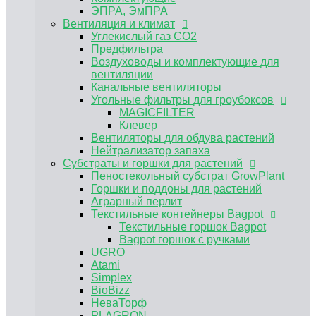
Пеностекольный субстрат GrowPlant
ЭПРА, ЭмПРА
Горшки и поддоны для растений
Вентиляция и климат
Аграрный перлит
Углекислый газ CO2
Текстильные контейнеры Bagpot
Предфильтра
Текстильные горшок Bagpot
Воздуховоды и комплектующие для
Bagpot горшок с ручками
вентиляции
UGRO
Канальные вентиляторы
Atami
Угольные фильтры для гроубоксов
Simplex
MAGICFILTER
BioBizz
Клевер
НеваТорф
Вентиляторы для обдува растений
PLAGRON
Нейтрализатор запаха
Advanced Nutrients
Субстраты и горшки для растений
Контроль PH, EC
Пеностекольный субстрат GrowPlant
Регуляторы pH Biobizz
Горшки и поддоны для растений
Регуляторы pH Plagron
Аграрный перлит
Регуляторы pH Orange Tree
Текстильные контейнеры Bagpot
Регуляторы pH Simplex
Текстильные горшок Bagpot
E-MODE регуляторы рН
Bagpot горшок с ручками
Регуляторы pH Terra Aquatica (GHE)
UGRO
Измерение pH EC TDS
Atami
Растворы для хранения электродов,
Simplex
калибровочные растворы
BioBizz
Инструменты и аксессуары
НеваТорф
Мешки для экстракции
PLAGRON