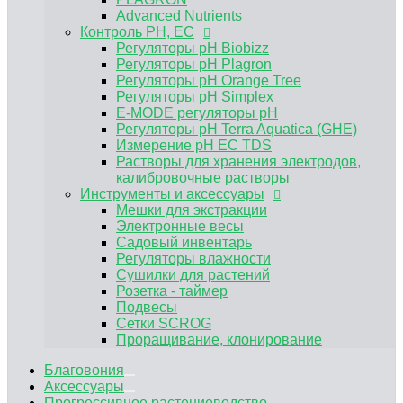
Электронные весы
Advanced Nutrients
Садовый инвентарь
Контроль PH, EC
Регуляторы влажности
Регуляторы pH Biobizz
Сушилки для растений
Регуляторы pH Plagron
Розетка - таймер
Регуляторы pH Orange Tree
Подвесы
Регуляторы pH Simplex
Сетки SCROG
E-MODE регуляторы рН
Проращивание, клонирование
Регуляторы pH Terra Aquatica (GHE)
Измерение pH EC TDS
Растворы для хранения электродов,
калибровочные растворы
Инструменты и аксессуары
Мешки для экстракции
Электронные весы
Садовый инвентарь
Регуляторы влажности
Сушилки для растений
Розетка - таймер
Подвесы
Сетки SCROG
Проращивание, клонирование
Благовония
Аксессуары
Прогрессивное растениеводство