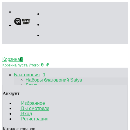
Корзина
0
0
₽
Корзина пуста
Итого:
Благовония
Наборы благовоний Satya
Satya
HEM
Аккаунт
Palo Santo
Благовония Китайские
Избранное
Аксессуары
Вы смотрели
Эфирные масла
Вход
Садики Дзен
Регистрация
Декоративные свечи
Курительные принадлежности
Каталог товаров