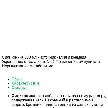
Доставка по России
Мы доставим ваш заказ курьером по городу или службой
экспресс-доставки по всей России.
Оплата онлайн
Оплатите заказ банковской картой, наличными в
ближайшем платежном терминале или наличными.
Магазин в Санкт Петербурге
Будем рады видеть вас в нашем магазине по адресу: г.
Санкт Петербург, Мурино, Охтинская аллея 16
Силиконика 500 мл - источник калия и кремния
Укрепление ствола и стеблей Повышение иммунитета
Нормализация метаболизма.
Обзор
Характеристики
Отзывы
Силиконика
- это добавка к питательному раствору,
содержащая калий и кремний в растворимой
форме. Кремний является одним из самых нужных