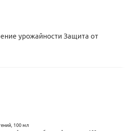
по городу или службой экспресс-доставки по всей России.
шение урожайности Защита от
л
ений, 100 мл