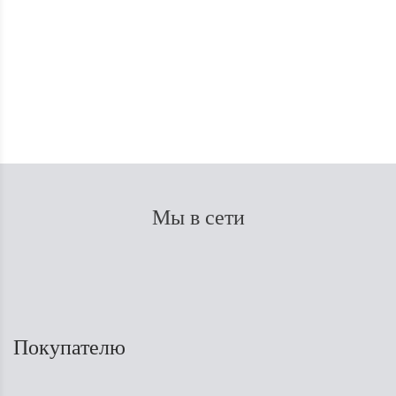
В наличии
300
₽
Экономия
850
₽
1 150
₽
Мы в сети
Покупателю