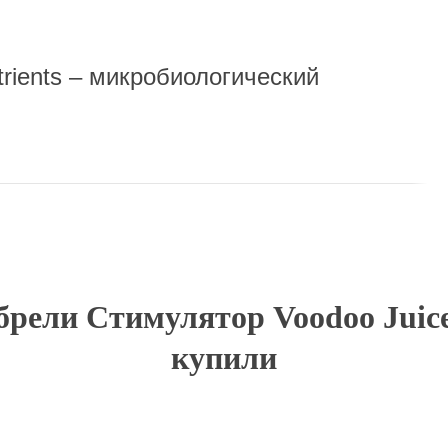
rients – микробиологический
рели Стимулятор Voodoo Juice 
купили