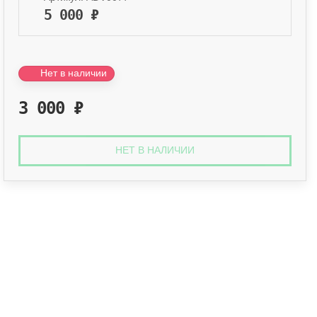
5 000
₽
Нет в наличии
3 000
₽
НЕТ В НАЛИЧИИ
Оплата онлайн
Оплатите заказ банковской картой, 
наличными.