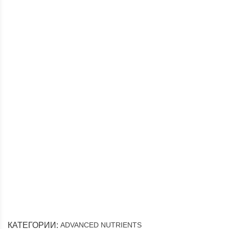
Доставка по России
Мы доставим ваш заказ курьером
КАТЕГОРИИ:
ADVANCED NUTRIENTS