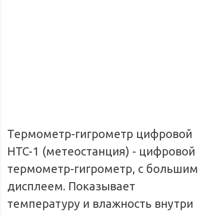
Доставка по России
Мы доставим ваш заказ курьером по городу или службой
Опл
экспресс-доставки по всей России.
Термометр-гигрометр цифровой
HTC-1 (метеостанция) - цифровой
термометр-гигрометр, с большим
дисплеем. Показывает
температуру и влажность внутри