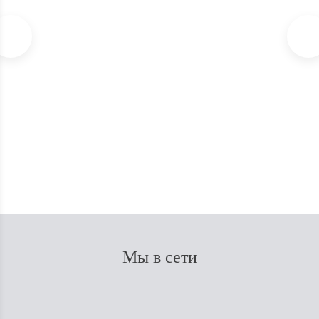
Удобрение PH Perfect Bloom Advanced Nutrients
В наличии
1 100
₽
Мы в сети