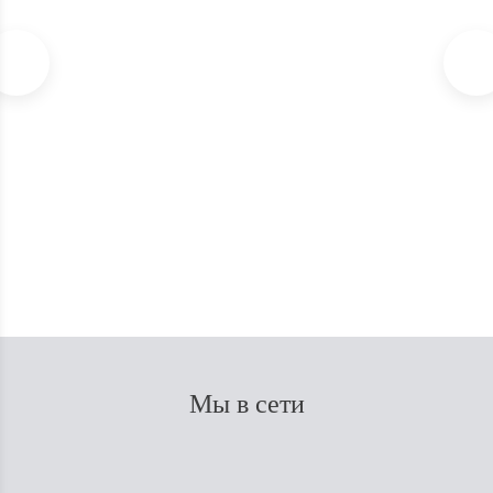
Удобрение PH Perfect Bloom Advanced Nutrients
В наличии
1 100
₽
Мы в сети