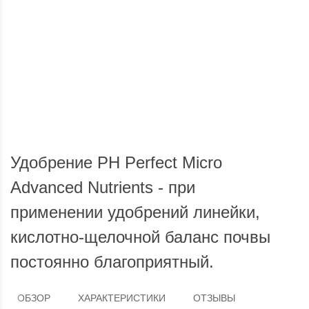
Доставка по России
Мы доставим ваш заказ курьером по городу или службой
Опла
экспресс-доставки по всей России.
Удобрение PH Perfect Micro
Advanced Nutrients - при
применении удобрений линейки,
кислотно-щелочной баланс почвы
постоянно благоприятный.
ОБЗОР
ХАРАКТЕРИСТИКИ
ОТЗЫВЫ