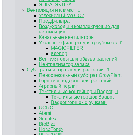
Пеностекольный субстрат GrowPlant
ЭПРА, ЭмПРА
Горшки и поддоны для растений
Вентиляция и климат
Аграрный перлит
Углекислый газ CO2
Текстильные контейнеры Bagpot
Предфильтра
Текстильные горшок Bagpot
Воздуховоды и комплектующие для
Bagpot горшок с ручками
вентиляции
UGRO
Канальные вентиляторы
Atami
Угольные фильтры для гроубоксов
Simplex
MAGICFILTER
BioBizz
Клевер
НеваТорф
Вентиляторы для обдува растений
PLAGRON
Нейтрализатор запаха
Advanced Nutrients
Субстраты и горшки для растений
Контроль PH, EC
Пеностекольный субстрат GrowPlant
Регуляторы pH Biobizz
Горшки и поддоны для растений
Регуляторы pH Plagron
Аграрный перлит
Регуляторы pH Orange Tree
Текстильные контейнеры Bagpot
Регуляторы pH Simplex
Текстильные горшок Bagpot
E-MODE регуляторы рН
Bagpot горшок с ручками
Регуляторы pH Terra Aquatica (GHE)
UGRO
Измерение pH EC TDS
Atami
Растворы для хранения электродов,
Simplex
калибровочные растворы
BioBizz
Инструменты и аксессуары
НеваТорф
Мешки для экстракции
PLAGRON