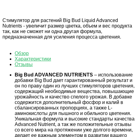
Магазин в Санкт Петербурге
Будем рады видеть вас в нашем магазине по адресу: г.
Санкт Петербург, Мурино, Охтинская аллея 16
Стимулятор для растений Big Bud Liquid Advanced
Nutrients - увеличит размер цветка, объем и вес продукта
так, как не сможет ни одна другая формула,
предназначенная для усиления процесса цветения.
Обзор
Характеристики
Отзывы
Big Bud ADVANCED NUTRIENTS
– использование
добавки Big Bud дает гарантированный результат и
он по праву один из лучших стимуляторов цветения,
содержащий необходимые вещества, повышающие
урожайность и качество спелого урожая. В добавке
содержится дополнительный фосфор и калий в
сбалансированных пропорциях, а также L-
аминокислоты для пышного и обильного цветения.
Уникальная формула и высокие стандарты качества
Advanced Nutrient, а так же положительные отзывы
со всего мира на протяжении уже долгого времени,
делает ее важным элементом в развитии вашего