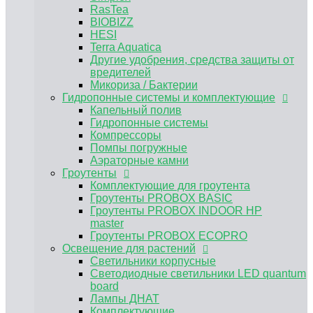
Аэраторные камни
RasTea
Гроутенты
BIOBIZZ
Комплектующие для гроутента
HESI
Гроутенты PROBOX BASIC
Terra Aquatica
Гроутенты PROBOX INDOOR HP master
Другие удобрения, средства защиты от
Гроутенты PROBOX ECOPRO
вредителей
Освещение для растений
Микориза / Бактерии
Светильники корпусные
Гидропонные системы и комплектующие
Светодиодные светильники LED quantum
Капельный полив
board
Гидропонные системы
Лампы ДНАТ
Компрессоры
Комплектующие
Помпы погружные
ЭПРА, ЭмПРА
Аэраторные камни
Вентиляция и климат
Гроутенты
Углекислый газ CO2
Комплектующие для гроутента
Предфильтра
Гроутенты PROBOX BASIC
Воздуховоды и комплектующие для
Гроутенты PROBOX INDOOR HP
вентиляции
master
Канальные вентиляторы
Гроутенты PROBOX ECOPRO
Угольные фильтры для гроубоксов
Освещение для растений
MAGICFILTER
Светильники корпусные
Клевер
Светодиодные светильники LED quantum
Вентиляторы для обдува растений
board
Нейтрализатор запаха
Лампы ДНАТ
Субстраты и горшки для растений
Комплектующие