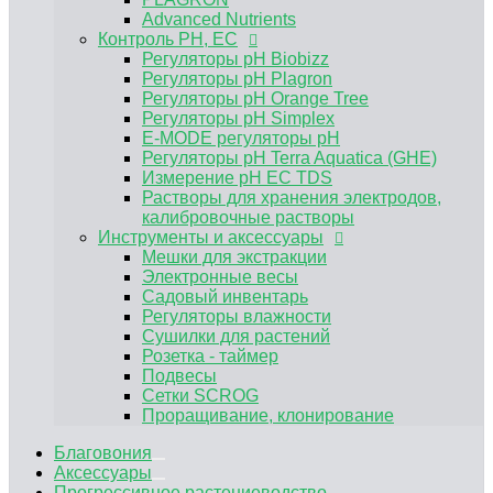
Электронные весы
Advanced Nutrients
Садовый инвентарь
Контроль PH, EC
Регуляторы влажности
Регуляторы pH Biobizz
Сушилки для растений
Регуляторы pH Plagron
Розетка - таймер
Регуляторы pH Orange Tree
Подвесы
Регуляторы pH Simplex
Сетки SCROG
E-MODE регуляторы рН
Проращивание, клонирование
Регуляторы pH Terra Aquatica (GHE)
Измерение pH EC TDS
Растворы для хранения электродов,
калибровочные растворы
Инструменты и аксессуары
Мешки для экстракции
Электронные весы
Садовый инвентарь
Регуляторы влажности
Сушилки для растений
Розетка - таймер
Подвесы
Сетки SCROG
Проращивание, клонирование
Благовония
Аксессуары
Прогрессивное растениеводство