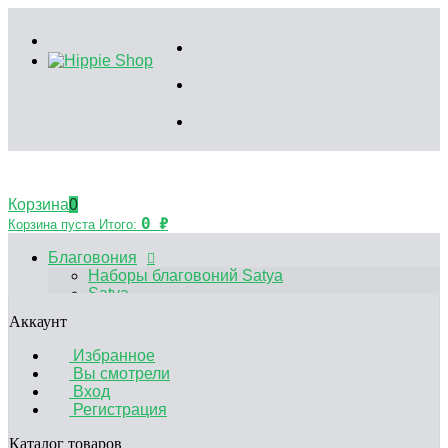
Корзина
0
0
₽
Корзина пуста
Итого:
Благовония
Наборы благовоний Satya
Satya
HEM
Аккаунт
Palo Santo
Благовония Китайские
Избранное
Аксессуары
Вы смотрели
Эфирные масла
Вход
Садики Дзен
Регистрация
Декоративные свечи
Курительные принадлежности
Каталог товаров