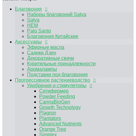
Аромалампы
Подставки под благовония
Благовония
Прогрессивное растениеводство
Наборы благовоний Satya
Удобрения и стимуляторы
Satya
Ситифермер
HEM
Powder Feeding
Palo Santo
CannaBioGen
Благовония Китайские
Growth Technology
Аксессуары
Plagron
Эфирные масла
Plantators
Садики Дзен
Advanced Nutrients
Декоративные свечи
Orange Tree
Курительные принадлежности
Simplex
Аромалампы
RasTea
Подставки под благовония
BIOBIZZ
Прогрессивное растениеводство
HESI
Удобрения и стимуляторы
Terra Aquatica
Ситифермер
Другие удобрения, средства защиты от
Powder Feeding
вредителей
CannaBioGen
Микориза / Бактерии
Growth Technology
Гидропонные системы и комплектующие
Plagron
Капельный полив
Plantators
Гидропонные системы
Advanced Nutrients
Компрессоры
Orange Tree
Помпы погружные
Simplex