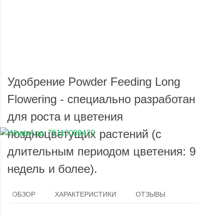
Доставка по России
Мы доставим ваш заказ курьером по городу или службой
Опла
экспресс-доставки по всей России.
Удобрение Powder Feeding Long
Flowering - специально разработан
для роста и цветения
поздноцветущих растений (с
длительным периодом цветения: 9
недель и более).
ОБЗОР
ХАРАКТЕРИСТИКИ
ОТЗЫВЫ