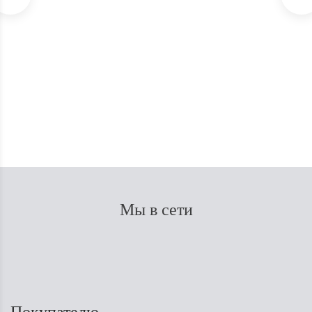
Субстрат BioBizz Light Mix 20 л
Нет в наличии
1 250
₽
Мы в сети
Покупателю