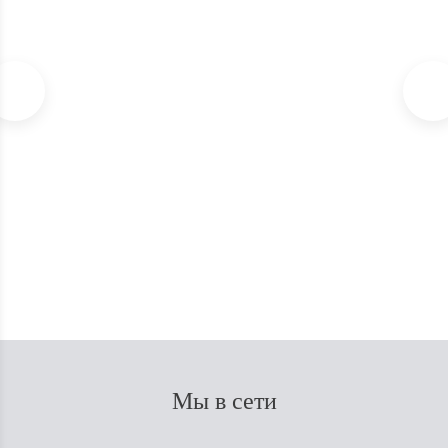
Благовония Satya Super Hit 15г
В наличии
150
₽
Мы в сети