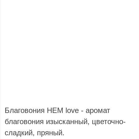
Доставка по России
Мы доставим ваш заказ курьером по городу или службой
Опла
экспресс-доставки по всей России.
Благовония HEM love - аромат
благовония изысканный, цветочно-
сладкий, пряный.