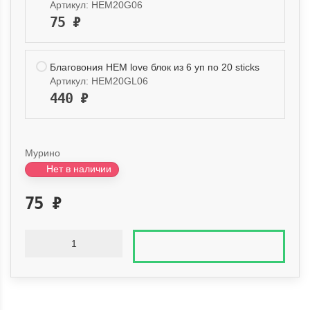
Артикул:
HEM20G06
75
₽
Благовония HEM love блок из 6 уп по 20 sticks
Артикул:
HEM20GL06
440
₽
Мурино
Нет в наличии
75
₽