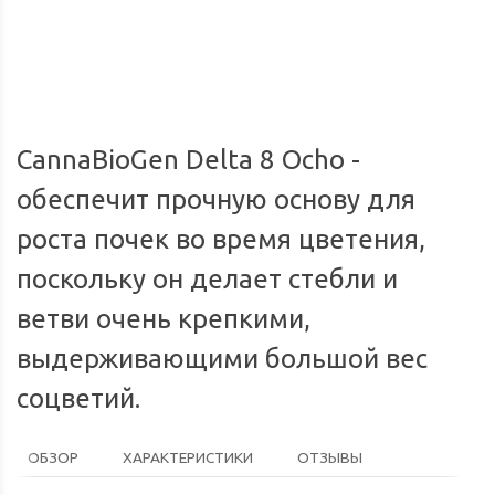
Мы доставим ваш заказ курьером по городу или службой
Опл
экспресс-доставки по всей России.
CannaBioGen Delta 8 Ocho -
обеспечит прочную основу для
роста почек во время цветения,
поскольку он делает стебли и
ветви очень крепкими,
выдерживающими большой вес
соцветий.
ОБЗОР
ХАРАКТЕРИСТИКИ
ОТЗЫВЫ