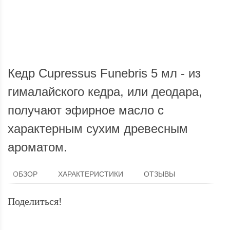
Мы доставим ваш заказ курьером по городу или службой
Опла
экспресс-доставки по всей России.
Кедр Cupressus Funebris 5 мл - из
гималайского кедра, или деодара,
получают эфирное масло с
характерным сухим древесным
ароматом.
ОБЗОР
ХАРАКТЕРИСТИКИ
ОТЗЫВЫ
Поделиться!