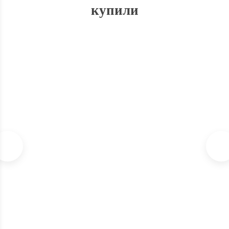
купили
Калибровочный раствор milwaukee pH 7.01 20 мл
Нет в наличии
270
₽