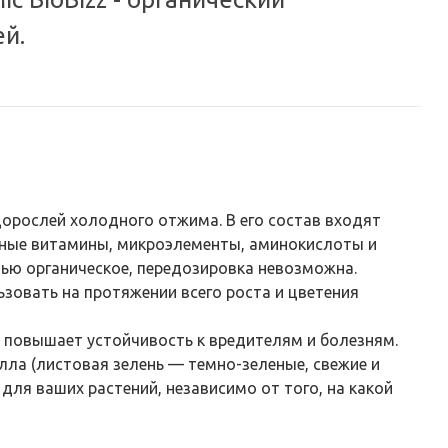
й.
дорослей
холодного
отжима
.
В
его
состав
входят
ные
витамины
,
микроэлементы
,
аминокислоты
и
стью органическое, передозировка невозможна.
ьзовать
на
протяжении
всего
роста
и
цветения
,
повышает
устойчивость
к
вредителям
и
болезням
.
лла
(
листовая
зелень
—
темно
-
зеленые
,
свежие
и
 для ваших растений, независимо от того, на какой