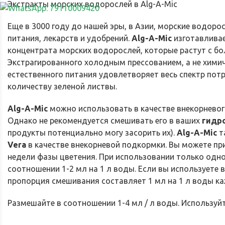
Экстракты морских водорослей в Alg-A-Mic
Еще в 3000 году до нашей эры, в Азии, морские водор
питания, лекарств и удобрений.
Alg-A-Mic
изготавливае
концентрата морских водорослей, которые растут с бол
Экстрагированного холодным прессованием, а не хими
естественного питания удовлетворяет весь спектр пот
количеству зеленой листвы.
Alg-A-Mic
можно использовать в качестве внекорневог
Однако не рекомендуется смешивать его в ваших
гидр
продукты потенциально могу засорить их).
Alg-A-Mic
т
Vera
в качестве внекорневой подкормки. Вы можете при
недели фазы цветения. При использовании только одно
соотношении 1-2 мл на 1 л воды. Если вы используете
пропорция смешивания составляет 1 мл на 1 л воды ка
Размешайте
в
соотношении
1
-
4
мл
/
л
воды
.
Используй