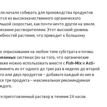
осли начали собирать для производства продуктов
тся из высококачественного органического
ьшой скоростью, как почти ничто другое на земле.
ческими растворителями. Этот высокий уровень
ребностей растения, что приводит к большому
о опрыскивания на любом типе субстрата и почвы.
опонных
системах (из-за того, что органические
акже можно использовать вместе с
Fish-Mix
и
Acti-
менять их от одного до трех раз в неделю до второй
го или двух продуктов – добавьте каждый из них в
 все три продукта – максимальная рекомендуемая
ждого.
те
приготовленный
раствор
в
течение
24
часов
.