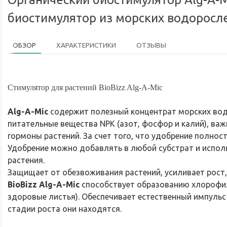
биостимулятор из морских водоросле
ОБЗОР
ХАРАКТЕРИСТИКИ
ОТЗЫВЫ
Стимулятор для растений BioBizz Alg-A-Mic
Alg-A-Mic
содержит
полезный
концентрат
морских
во
питательные
вещества
NPK (азот, фосфор и калий)
,
важ
гормоны
растений. За счет того, что удобрение полно
Удобрение
можно добавлять в любой субстрат
и
испол
растения.
Защищает
от
обезвоживания
растений
,
усиливает
рост
BioBizz
Alg-A-Mic
способствует
образованию
хлорофи
здоровые
листья
). Обеспечивает естественный импульс
стадии роста они находятся.