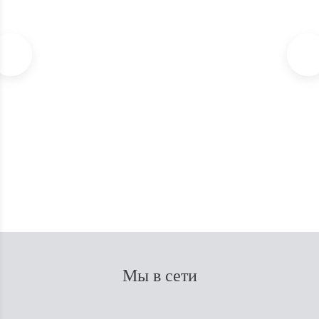
Стимулятор для растений Sensizym Advanced Nutrients
В наличии
200
₽
Экономия
1 150
₽
1 350
₽
Мы в сети